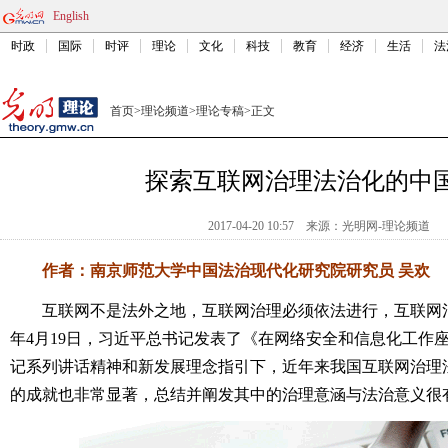
English
时政
国际
时评
理论
文化
科技
教育
经济
生活
法
首页
>
理论频道
>
理论专稿
>
正文
探索互联网治理法治化的中
2017-04-20 10:57
来源：
光明网-理论频道
作者：南京师范大学中国法治现代化研究院研究员 吴欢
互联网不是法外之地，互联网治理必须依法进行，互联网治理
年4月19日，习近平总书记发表了《在网络安全和信息化工作
记系列讲话精神和新发展理念指引下，近年来我国互联网治理
的成就也非常显著，总结并阐发其中的治理意涵与法治意义很