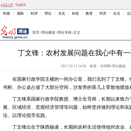
English
时政
国际
时评
理论
文化
科技
教育
经济
生活
法
首页
>
理论频道
>
理论专稿
>
正文
丁文锋：农村发展问题在我心中有一
2017-10-11 14:58
来源：
光明网-理论频道
在国家行政学院主楼的一间办公室，我们见到了丁文锋。
书柜、办公桌占据了大部分空间，沙发旁的茶几上零散地摆放
丁文锋系国家行政学院教授、博士生导师，长期以来致力
展、区域经济、宏观经济管理等问题，始终坚持做到理论和实
论、以理论指导实践。
丁文锋出生于陕西杨凌，长期的农村生活使得他对农业、