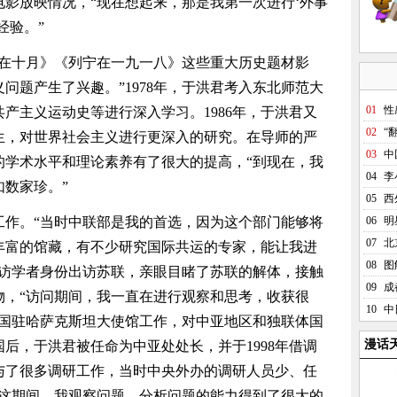
影放映情况，“现在想起来，那是我第一次进行‘外事
经验。”
十月》《列宁在一九一八》这些重大历史题材影
问题产生了兴趣。”1978年，于洪君考入东北师范大
01
性
产主义运动史等进行深入学习。1986年，于洪君又
02
“
生，对世界社会主义进行更深入的研究。在导师的严
03
中
的学术水平和理论素养有了很大的提高，“到现在，我
04
李
数家珍。”
05
西
。“当时中联部是我的首选，因为这个部门能够将
06
明
07
北
丰富的馆藏，有不少研究国际共运的专家，能让我进
08
图
以高访学者身份出访苏联，亲眼目睹了苏联的解体，接触
09
成
物，“访问期间，我一直在进行观察和思考，收获很
10
中
君在中国驻哈萨克斯坦大使馆工作，对中亚地区和独联体国
漫话
后，于洪君被任命为中亚处处长，并于1998年借调
与了很多调研工作，当时中央外办的调研人员少、任
在这期间，我观察问题，分析问题的能力得到了很大的