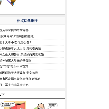
热点话题排行
感足球宝贝助阵世界杯
翻版刘诗诗”知性纯熟胜原版
国十大毒小吃 你怎么看？
小鹏携娇妻女儿出行 奥莉引关注
外女生大胆告白 穿婚纱向男友求婚
星神秘家人曝光瞬间傻眼
京“丐帮”帮主年挣百万
解民间选美大赛爆红 美女如云
都市区发掘出疑似唐代官衙遗址
日三军主力武器大对比
天下