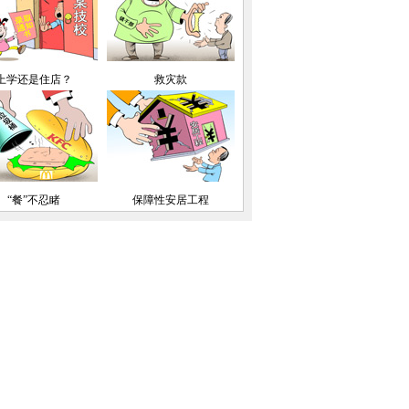
上学还是住店？
救灾款
“餐”不忍睹
保障性安居工程