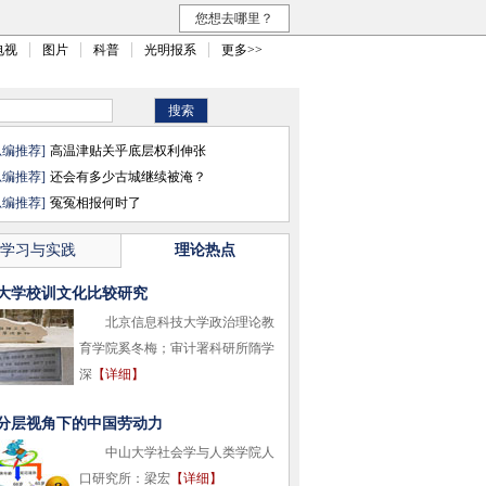
您想去哪里？
电视
图片
科普
光明报系
更多>>
总编推荐]
高温津贴关乎底层权利伸张
总编推荐]
还会有多少古城继续被淹？
总编推荐]
冤冤相报何时了
学习与实践
理论热点
大学校训文化比较研究
北京信息科技大学政治理论教
育学院奚冬梅；审计署科研所隋学
深
【详细】
分层视角下的中国劳动力
中山大学社会学与人类学院人
口研究所：梁宏
【详细】