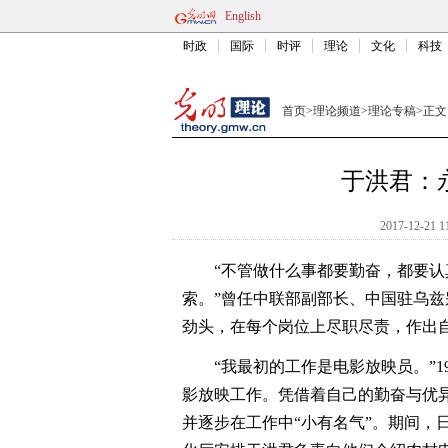
English
时政
国际
时评
理论
文化
科技
首页
>
理论频道
>
理论专稿
>
正文
于洪君：
2017-12-21 1
“不管做什么事都要勤奋，都要认
索。”曾任中联部副部长、中国驻乌
劲头，在每个岗位上尽职尽责，作出
“我最初的工作是电影放映员。”19
影放映工作。凭借着自己的勤奋与优
并逐步在工作中“小有名气”。期间，