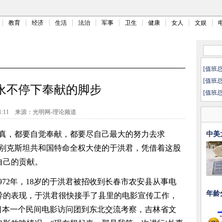
教育
经济
生活
法治
军事
卫生
健康
女人
文娱
[值班
[值班
永不停下奉献的脚步
[值班
1:11
来源：
光明网-理论频道
真，都要自觉奉献，都要尽自己最大的努力去求
中美
兹别克斯坦共和国特命全权大使的于洪君，凭借着这股
自己的贡献。
72年，18岁的于洪君被招收到长春市农安县从事电
年龄
异的表现，于洪君很快接手了县里的电影宣传工作，
日本一个民间电影访问团到东北交流考察，吉林省文