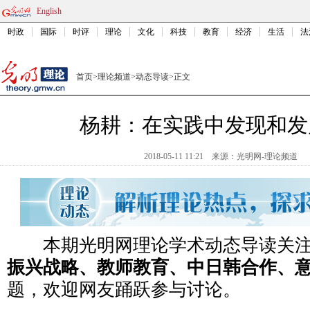
English
时政
国际
时评
理论
文化
科技
教育
经济
生活
法
首页
>
理论频道
>
动态导读
>
正文
杨耕：在实践中发现和发
2018-05-11 11:21
来源：
光明网-理论频道
本期光明网理论学术动态导读关
振兴战略、教师教育、中日韩合作、
题，欢迎网友踊跃参与讨论。