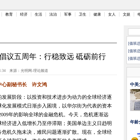
教育
经济
生活
法治
军事
卫生
健康
女人
文娱
[值班
[值班
”倡议五周年：行稳致远 砥砺前行
[值班
1:34
来源：
光明网-理论频道
心副秘书长 许文鸿
中美
发展阶段：以投资和技术进步为动力的全球经济逐
球化发展模式日渐步入困境，以华尔街为代表的资本
-2009年的影响全球的金融危机。今天，危机逐渐远
年龄
球经济进入低增长乃至停滞期；美国单边主义日趋明
务危机久拖未决，难民问题逐渐扩散。现在，全球经