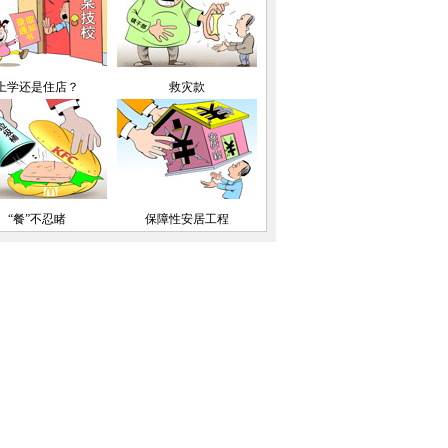
上学还是住店？
救灾款
“餐”不忍睹
保障性安居工程