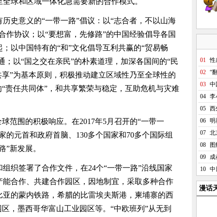
至全球和区域一体化急需要新的合作模式。
史意义的“一带一路”倡议：以“志合者，不以山海
合作协议；以“要想富，先修路”的中国经验倡导各国
；以中国特有的“和”文化倡导互利共赢的“贸易畅
01
性
通；以“国之交在亲民”的朴素道理，加深各国间的“民
02
“
共享”为基本原则，积极推动建立区域性乃至全球性的
03
中
的“责任共同体”，和共享繁荣与稳定，互助危机与灾难
04
李
05
西
范围的积极响应。在2017年5月召开的“一带一
06
明
07
北
家的元首和政府首脑、130多个国家和70多个国际组
08
图
路”新发展。
09
成
织签署了合作文件，在24个“一带一路”沿线国家
10
中
产能合作、共建合作园区，因地制宜，采取多种合作
漫话
比亚的蒙内铁路，希腊的比雷埃夫斯港，柬埔寨的西
园区，墨西哥华富山工业园区等。“中欧班列”从无到