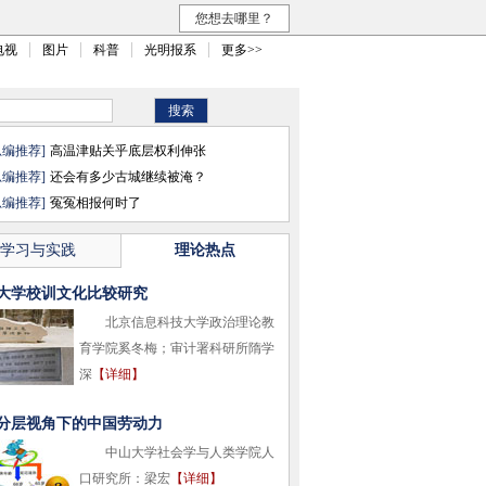
您想去哪里？
电视
图片
科普
光明报系
更多>>
总编推荐]
高温津贴关乎底层权利伸张
总编推荐]
还会有多少古城继续被淹？
总编推荐]
冤冤相报何时了
学习与实践
理论热点
大学校训文化比较研究
北京信息科技大学政治理论教
育学院奚冬梅；审计署科研所隋学
深
【详细】
分层视角下的中国劳动力
中山大学社会学与人类学院人
口研究所：梁宏
【详细】