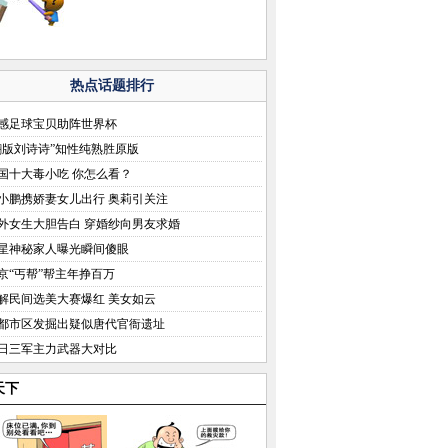
热点话题排行
感足球宝贝助阵世界杯
翻版刘诗诗”知性纯熟胜原版
国十大毒小吃 你怎么看？
小鹏携娇妻女儿出行 奥莉引关注
外女生大胆告白 穿婚纱向男友求婚
星神秘家人曝光瞬间傻眼
京“丐帮”帮主年挣百万
解民间选美大赛爆红 美女如云
都市区发掘出疑似唐代官衙遗址
日三军主力武器大对比
天下