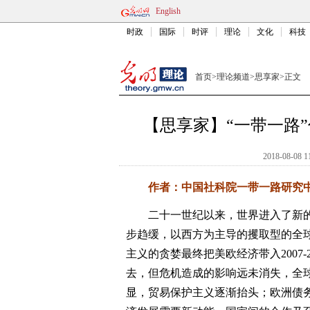
English
时政
国际
时评
理论
文化
科技
首页
>
理论频道
>
思享家
>
正文
【思享家】“一带一路
2018-08-08 1
作者：中国社科院一带一路研究中
二十一世纪以来，世界进入了新的
步趋缓，以西方为主导的攫取型的全
主义的贪婪最终把美欧经济带入2007
去，但危机造成的影响远未消失，全
显，贸易保护主义逐渐抬头；欧洲债