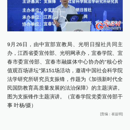
9
9月26日，由中宣部宣教局、光明日报社共同主
办
办，江西省委宣传部、光明网承办，宜春学院、宜
春
春市委宣传部、宜春市融媒体中心协办的“核心价
值
值观百场讲坛”第151场活动，邀请中国社会科学院
法
法学研究所研究员支振锋，作题为《加强新时代全
民
民国防教育高质量发展的法治保障》的主题演讲。
图
图为支振锋作主题演讲。（宜春学院党委宣传部干
院
事 叶杨/摄）
[责编：崔益明]