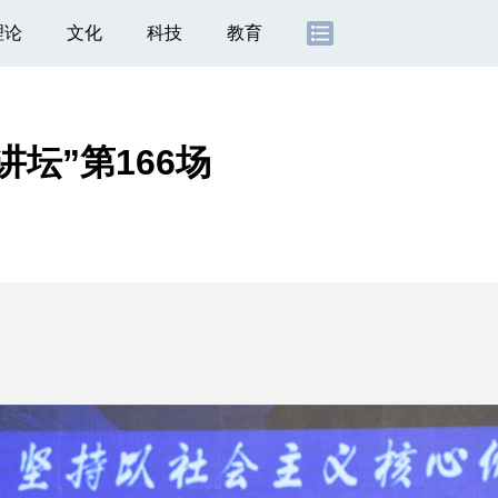
理论
文化
科技
教育
坛”第166场