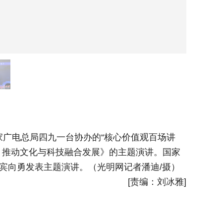
广电总局四九一台协办的“核心价值观百场讲
1月5
，推动文化与科技融合发展》的主题演讲。国家
坛”第1
宾
向勇发表主题演讲。
（光明网记者潘迪/摄）
广电总局
[责编：刘冰雅]
摄）