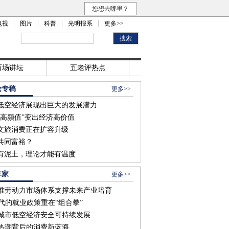
您想去哪里？
电视
图片
科普
光明报系
更多>>
百场讲坛
五老评热点
论专稿
更多>>
低空经济展现出巨大的发展潜力
“高颜值”变出经济高价值
文旅消费正在扩容升级
共同富裕？
有泥土，理论才能有温度
享家
更多>>
准劳动力市场体系支撑未来产业培育
时代的就业政策重在“组合拳”
城市低空经济安全可持续发展
热潮背后的消费新蓝海