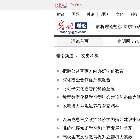
English
时政
国际
时评
理论
文化
科技
解析理论热点 探求行
理论首页
光明网专论
理论频道
»
文史科教
把握公益普惠方向办好学前教育
深化校企合作促产教融合
习近平文化思想的价值意蕴
教育数字化是学习型社会建设的必由之
以积极人生观滋养教育家精神
以马克思主义政治经济学为指导建设中
准确把握知识学习和全面发展的关系
高校生态文明教育提升立德树人实效