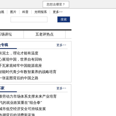
您想去哪里？
电视
图片
科普
光明报系
更多>>
百场讲坛
五老评热点
论专稿
更多>>
有泥土，理论才能有温度
心展现中国，世界自有回响
亿千瓦家底铸牢中国能源底座
智能时代青少年数智素养的战略培育
一张蓝图背后的中国之路
享家
更多>>
准劳动力市场体系支撑未来产业培育
时代的就业政策重在“组合拳”
城市低空经济安全可持续发展
热潮背后的消费新蓝海