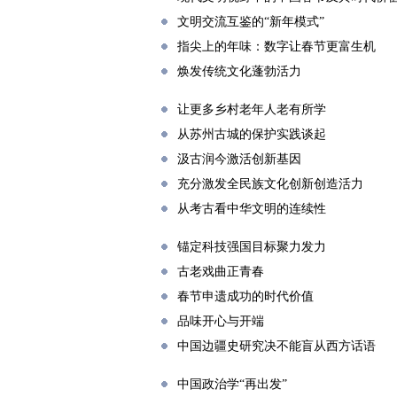
文明交流互鉴的“新年模式”
指尖上的年味：数字让春节更富生机
焕发传统文化蓬勃活力
让更多乡村老年人老有所学
从苏州古城的保护实践谈起
汲古润今激活创新基因
充分激发全民族文化创新创造活力
从考古看中华文明的连续性
锚定科技强国目标聚力发力
古老戏曲正青春
春节申遗成功的时代价值
品味开心与开端
中国边疆史研究决不能盲从西方话语
中国政治学“再出发”