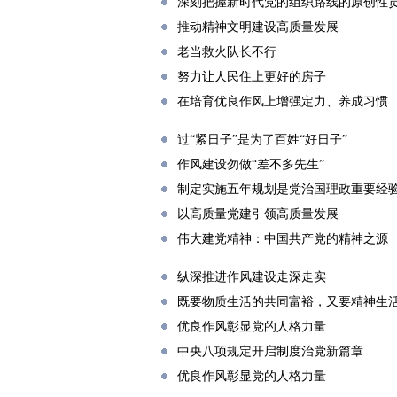
深刻把握新时代党的组织路线的原创性
推动精神文明建设高质量发展
老当救火队长不行
努力让人民住上更好的房子
在培育优良作风上增强定力、养成习惯
过“紧日子”是为了百姓“好日子”
作风建设勿做“差不多先生”
制定实施五年规划是党治国理政重要经
以高质量党建引领高质量发展
伟大建党精神：中国共产党的精神之源
纵深推进作风建设走深走实
既要物质生活的共同富裕，又要精神生
优良作风彰显党的人格力量
中央八项规定开启制度治党新篇章
优良作风彰显党的人格力量