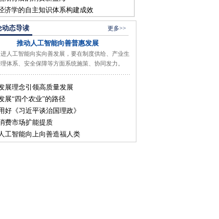
经济学的自主知识体系构建成效
论动态导读
更多>>
推动人工智能向善普惠发展
人工智能向实向善发展，要在制度供给、产业生
治理体系、安全保障等方面系统施策、协同发力。
发展理念引领高质量发展
发展“四个农业”的路径
用好《习近平谈治国理政》
消费市场扩能提质
人工智能向上向善造福人类