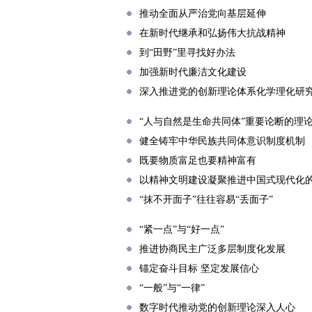
推动全面从严治党向基层延伸
在新时代继承和弘扬伟大抗战精神
到“田野”里寻找好办法
加强新时代廉洁文化建设
深入推进党的创新理论体系化学理化研
“人与自然是生命共同体”重要论断的理
健全铸牢中华民族共同体意识制度机制
既要物质富足也要精神富有
以精神文明建设凝聚推进中国式现代化
“抹不开面子”往往容易“丢面子”
“紧一点”与“好一点”
推进协商民主广泛多层制度化发展
锚定奋斗目标 坚定发展信心
“一般”与“一律”
数字时代推动党的创新理论深入人心