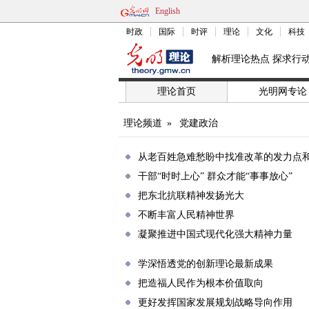
English
时政
国际
时评
理论
文化
科技
解析理论热点 探求行
理论首页
光明网专论
理论频道
»
党建政治
从老百姓急难愁盼中找准改革的发力点
干部“时时上心” 群众才能“事事放心”
把东北抗联精神发扬光大
不断丰富人民精神世界
凝聚推进中国式现代化强大精神力量
学深悟透党的创新理论最新成果
把造福人民作为根本价值取向
更好发挥国家发展规划战略导向作用