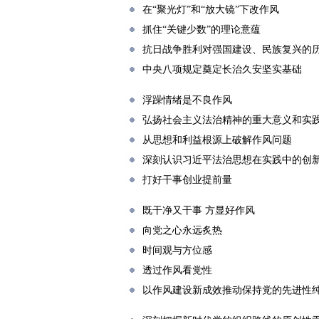
在“聚光灯”和“放大镜”下改作风
抓住“关键少数”的理论意蕴
抗日战争胜利对强国建设、民族复兴的
中央八项规定奠定长治久安坚实基础
浮躁情绪是不良作风
弘扬社会主义法治精神的重大意义和实
从思想和利益根源上破解作风问题
深刻认识习近平法治思想在实践中的创
打好干事创业提前量
既干净又干事 方显好作风
向党之心永远炙热
时间观与方位感
透过作风看党性
以作风建设新成效推动保持党的先进性