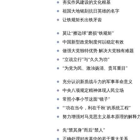
夯实作风建设的文化根基
祖国大地铭刻抗日英雄的名字
让铁规矩长出铁牙齿
莫让“擦边球”磨损“铁规矩”
中国新型政党制度何以稳定有效
做强大党独特优势 解决大党独有难题
“立说立行”与“久久为功”
“为党为民、激浊扬清、贵耳重目”
充分认识新质战斗力的军事革命意义
中央八项规定精神体现人民立场
常照小事小节这面“镜子”
“‘功在当今，利在千秋’的系统工程”
努力增强对马克思主义基本原理的解释
先“禁其身”而后“禁人”
正确处理好改革中的若干重大关系