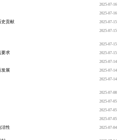
2025-07-16
2025-07-16
历史贡献
2025-07-15
2025-07-15
2025-07-15
践要求
2025-07-15
2025-07-14
新发展
2025-07-14
2025-07-14
2025-07-08
2025-07-05
2025-07-05
2025-07-05
纯洁性
2025-07-04