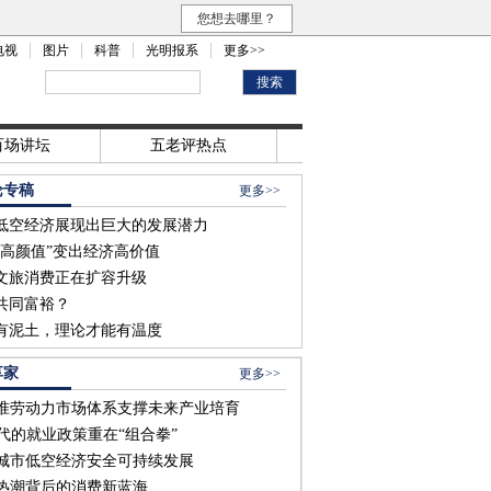
您想去哪里？
电视
图片
科普
光明报系
更多>>
百场讲坛
五老评热点
论专稿
更多>>
低空经济展现出巨大的发展潜力
“高颜值”变出经济高价值
文旅消费正在扩容升级
共同富裕？
有泥土，理论才能有温度
享家
更多>>
准劳动力市场体系支撑未来产业培育
时代的就业政策重在“组合拳”
城市低空经济安全可持续发展
热潮背后的消费新蓝海