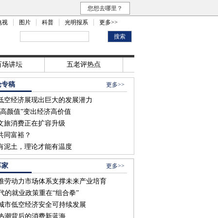
您想去哪里？
电视
图片
科普
光明报系
更多>>
百场讲坛
五老评热点
论专稿
更多>>
低空经济展现出巨大的发展潜力
“高颜值”变出经济高价值
文旅消费正在扩容升级
共同富裕？
有泥土，理论才能有温度
享家
更多>>
准劳动力市场体系支撑未来产业培育
时代的就业政策重在“组合拳”
城市低空经济安全可持续发展
热潮背后的消费新蓝海