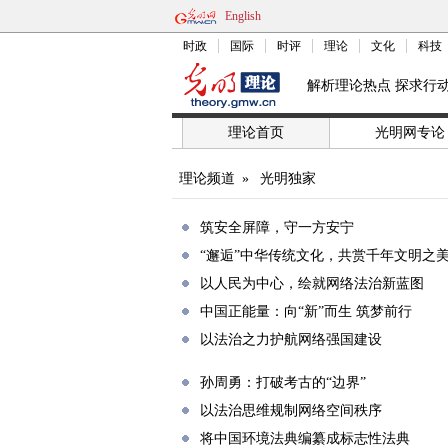
English
时政
国际
时评
理论
文化
科技
解析理论热点 探求行
理论首页
光明网专论
理论频道
»
光明独家
筑安全屏障，守一方安宁
“邂逅”中华传统文化，共赏千年文明之
以人民为中心，绘就网络法治新蓝图
中国正能量：向“新”而生 筑梦前行
以法治之力护航网络强国建设
孙周勇：打破考古的“边界”
以法治思维规制网络空间秩序
将中国环境法典编纂成标志性法典