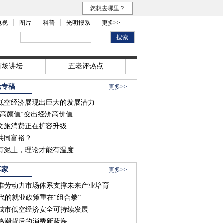
您想去哪里？
电视
图片
科普
光明报系
更多>>
百场讲坛
五老评热点
论专稿
更多>>
低空经济展现出巨大的发展潜力
“高颜值”变出经济高价值
文旅消费正在扩容升级
共同富裕？
有泥土，理论才能有温度
享家
更多>>
准劳动力市场体系支撑未来产业培育
时代的就业政策重在“组合拳”
城市低空经济安全可持续发展
热潮背后的消费新蓝海