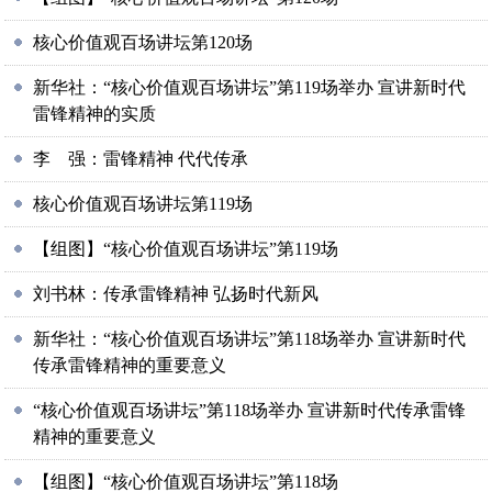
核心价值观百场讲坛第120场
新华社：“核心价值观百场讲坛”第119场举办 宣讲新时代
雷锋精神的实质
李 强：雷锋精神 代代传承
核心价值观百场讲坛第119场
【组图】“核心价值观百场讲坛”第119场
刘书林：传承雷锋精神 弘扬时代新风
新华社：“核心价值观百场讲坛”第118场举办 宣讲新时代
传承雷锋精神的重要意义
“核心价值观百场讲坛”第118场举办 宣讲新时代传承雷锋
精神的重要意义
【组图】“核心价值观百场讲坛”第118场