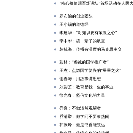
"核心价值观百场讲坛"首场活动在人民
罗布泊的创业团队
王小锡的道德经
李建华：“对知识要有敬畏之心”
李中华：搞一辈子的航空
韩毓海：传播有温度的马克思主义
彭林：“虔诚的国学推广者”
王杰：点燃国学复兴的“星星之火”
谢春涛：用故事讲思想
刘彭芝：教育是我一生的事业
徐光春：坚信文化的力量
乔良：不做淡然观望者
乔清举：做学问不要凑热闹
韩振峰：最是书香能致远