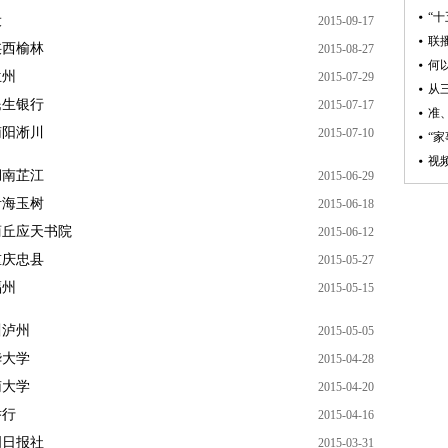
设
2015-09-17
陕西榆林
2015-08-27
兰州
2015-07-29
民生银行
2015-07-17
南阳淅川
2015-07-10
湖南芷江
2015-06-29
青海玉树
2015-06-18
商丘应天书院
2015-06-12
重庆忠县
2015-05-27
福州
2015-05-15
川泸州
2015-05-05
华大学
2015-04-28
南大学
2015-04-20
举行
2015-04-16
明日报社
2015-03-31