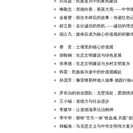
刘东超：民族复兴中的家风建设
梅敬忠：崇德向善，善莫大焉——中华
金春燮：留住丰碑后的故事：传递红色记
郝立新：走出诚信的危机——诚信的理
胡占凡：媒体应成为核心价值观的积极
赛 音：土壤里的核心价值观
胡鞍钢：生态文明建设与绿色发展
张孝德：生态文明建设与乡村文明复兴
韩震：民族振兴途中的价值观崛起
孙茂芳：像雷锋那样做人做事 做践行核
罗布泊的创业团队：戈壁深处，爱国情
王小锡：道德力与社会进步
李建华：让道德滋养法治精神
李中华：熔铸“空天一体”铁血魂 共圆“
韩毓海：马克思主义与中华文明伟大复