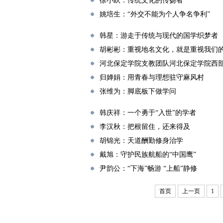
徐小跃：传统文化的传扬者
姚培生：“外交不能为个人争名争利”
韩星：游走于传统与现代的国学织梦者
胡彬彬：重视地名文化，就是重视我们
河北保定学院支教团队河北保定学院西部
归婵娟：用青春与理想驻守麻风村
张维为：脚底板下做学问
韩庆祥：一个勇于“入世”的学者
李汉秋：把根留住，还来得及
胡锦光：天道酬勤修身治学
戴旭：守护民族航船的“中国鹰”
尹韵公：“下海”畅游 “上船”静修
首页
上一页
1