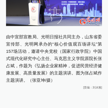
由中宣部宣教局、光明日报社共同主办，山东省委
由
宣传部、光明网承办的“核心价值观百场讲坛”第
宣
157场活动，邀请中央党校（国家行政学院）中国
1
式现代化研究中心主任、马克思主义学院原院长张
式
占斌，作题为《弘扬企业家精神，促进民营经济健
占
康发展、高质量发展》的主题演讲。图为张占斌作
康
主题演讲。
（张亚坤/摄）
主
[责编：刘冰雅]