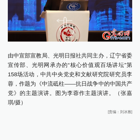
由中宣部宣教局、光明日报社共同主办，辽宁省委
由
宣传部、光明网承办的“核心价值观百场讲坛”第
宣
158场活动，中共中央党史和文献研究院研究员李
1
蓉，作题为《中流砥柱——抗日战争中的中国共产
蓉
党》的主题演讲。图为李蓉作主题演讲。
（张嘉
党
琪/摄）
裁
[责编：刘冰雅]