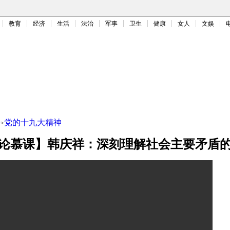
教育
经济
生活
法治
军事
卫生
健康
女人
文娱
课
党的十九大精神
>
论慕课】韩庆祥：深刻理解社会主要矛盾