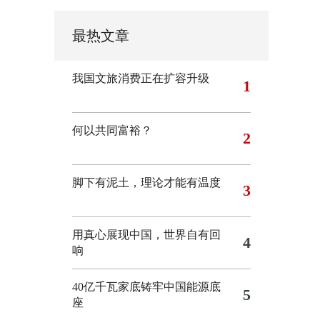
最热文章
我国文旅消费正在扩容升级
1
何以共同富裕？
2
脚下有泥土，理论才能有温度
3
用真心展现中国，世界自有回
4
响
40亿千瓦家底铸牢中国能源底
5
座