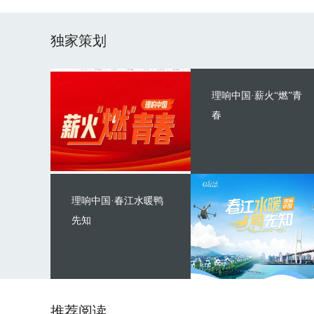
独家策划
理响中国·薪火“燃”青
春
理响中国·春江水暖鸭
先知
推荐阅读