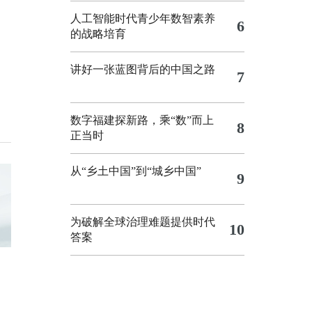
人工智能时代青少年数智素养
6
的战略培育
讲好一张蓝图背后的中国之路
7
数字福建探新路，乘“数”而上
8
正当时
从“乡土中国”到“城乡中国”
9
为破解全球治理难题提供时代
10
答案