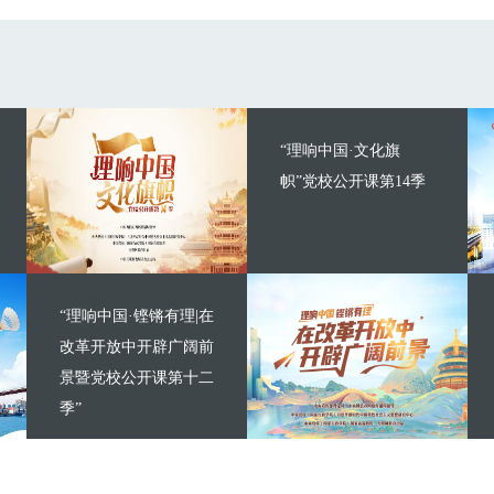
“理响中国·文化旗
帜”党校公开课第14季
“理响中国·铿锵有理|在
改革开放中开辟广阔前
景暨党校公开课第十二
季”