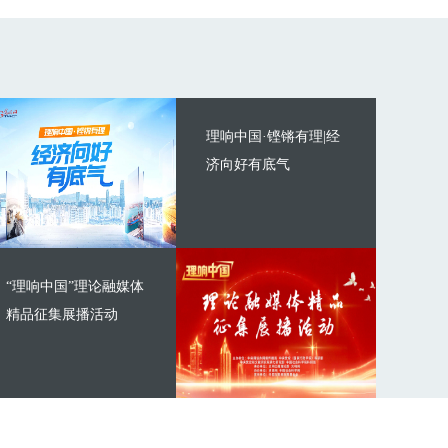
理响中国·铿锵有理|经
济向好有底气
“理响中国”理论融媒体
精品征集展播活动