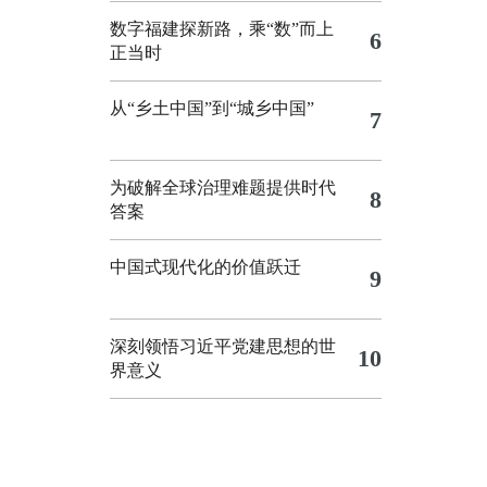
数字福建探新路，乘“数”而上
6
正当时
从“乡土中国”到“城乡中国”
7
为破解全球治理难题提供时代
8
答案
中国式现代化的价值跃迁
9
深刻领悟习近平党建思想的世
10
界意义