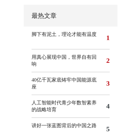
最热文章
脚下有泥土，理论才能有温度
1
用真心展现中国，世界自有回
2
响
40亿千瓦家底铸牢中国能源底
3
座
人工智能时代青少年数智素养
4
的战略培育
讲好一张蓝图背后的中国之路
5