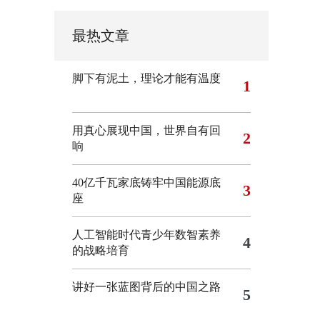
最热文章
脚下有泥土，理论才能有温度
1
用真心展现中国，世界自有回
2
响
40亿千瓦家底铸牢中国能源底
3
座
人工智能时代青少年数智素养
4
的战略培育
讲好一张蓝图背后的中国之路
5