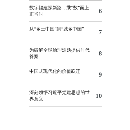
数字福建探新路，乘“数”而上
6
正当时
从“乡土中国”到“城乡中国”
7
为破解全球治理难题提供时代
8
答案
中国式现代化的价值跃迁
9
深刻领悟习近平党建思想的世
10
界意义