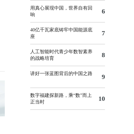
用真心展现中国，世界自有回
6
响
40亿千瓦家底铸牢中国能源底
7
座
人工智能时代青少年数智素养
8
的战略培育
讲好一张蓝图背后的中国之路
9
数字福建探新路，乘“数”而上
10
正当时