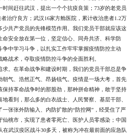
一时间赶往武汉，提出一个个抗疫良策；73岁的老党员
者治疗良方；武汉16家方舱医院，累计收治患者1.2万
多少共产党员的先锋模范作用。我们党员干部就应该这
生命安全放在第一位，坚定信心、同舟共济、科学防
斗争中学习斗争，以扎实工作牢牢掌握疫情防控主动
战略战术，夺取疫情防控斗争的全面胜利。
求。在革命战争和建设时期，我们的党员干部总是争
勃朝气、浩然正气、昂扬锐气。疫情是一场大考，首先
该保持革命战争时的那股劲，那种拼命精神，敢于坚持
喜地看到，那么多的白衣战士、人民警察、基层干部、
了一张张外防输入、内防扩散的“防控网”，经受住了严
守仙桃市，实现了患者零死亡、医护人员零感染；中国
队在武汉疫区战斗30多天，被称为冲在最前面的应急队