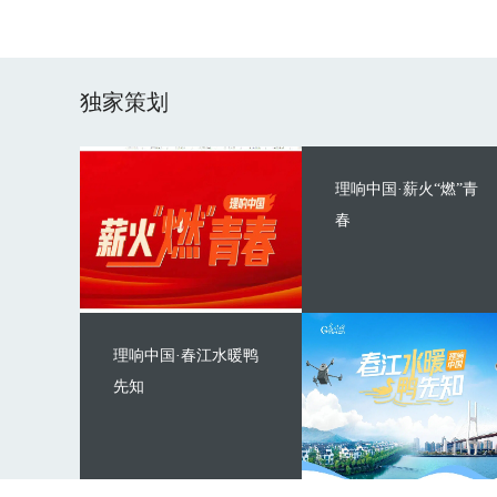
独家策划
理响中国·薪火“燃”青
春
理响中国·春江水暖鸭
先知