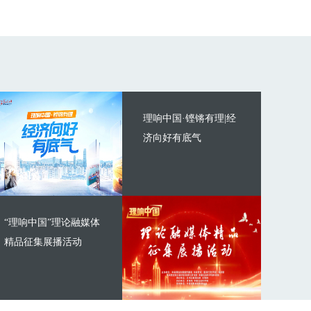
理响中国·铿锵有理|经
济向好有底气
“理响中国”理论融媒体
精品征集展播活动