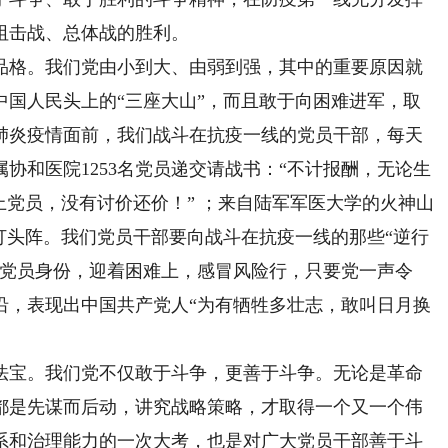
阻击战、总体战的胜利。
格。我们党由小到大、由弱到强，其中的重要原因就
中国人民头上的“三座大山”，而且敢于向困难进军，取
肺炎疫情面前，我们战斗在抗疫一线的党员干部，每天
协和医院1253名党员递交请战书：“不计报酬，无论生
上党员，没有讨价还价！” ；来自陆军军医大学的火神山
打头阵。我们党员干部要向战斗在抗疫一线的那些“逆行
出党员身份，迎着困难上，感冒风险行，只要党一声令
沿，表现出中国共产党人“为有牺牲多壮志，敢叫日月换
宝。我们党不仅敢于斗争，更善于斗争。无论是革命
都是先谋而后动，讲究战略策略，才取得一个又一个伟
系和治理能力的一次大考，也是对广大党员干部善于斗