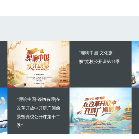
“理响中国·文化旗
帜”党校公开课第14季
“理响中国·铿锵有理|在
改革开放中开辟广阔前
景暨党校公开课第十二
季”