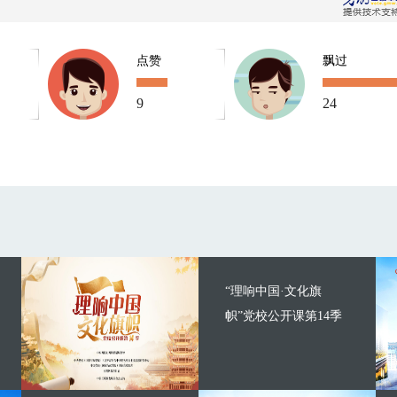
点赞
飘过
9
24
“理响中国·文化旗
帜”党校公开课第14季