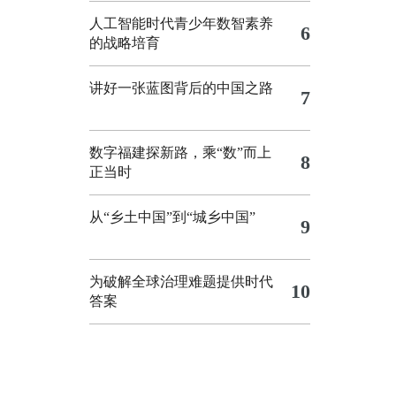
人工智能时代青少年数智素养
6
的战略培育
讲好一张蓝图背后的中国之路
7
数字福建探新路，乘“数”而上
8
正当时
从“乡土中国”到“城乡中国”
9
为破解全球治理难题提供时代
10
答案