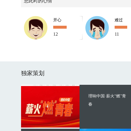
您此时的心情
开心
难过
12
11
独家策划
理响中国·薪火“燃”青
春