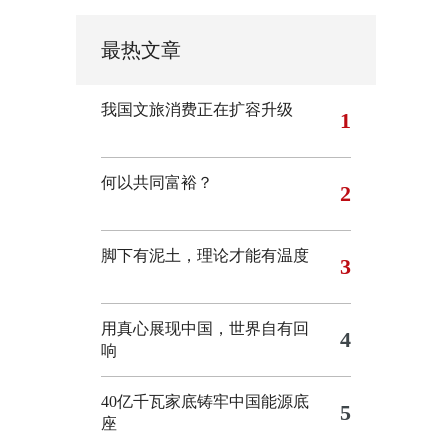
最热文章
我国文旅消费正在扩容升级
1
何以共同富裕？
2
脚下有泥土，理论才能有温度
3
用真心展现中国，世界自有回
4
响
40亿千瓦家底铸牢中国能源底
5
座