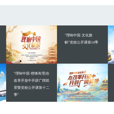
“理响中国·文化旗
帜”党校公开课第14季
“理响中国·铿锵有理|在
改革开放中开辟广阔前
景暨党校公开课第十二
季”