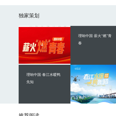
独家策划
理响中国·薪火“燃”青
春
理响中国·春江水暖鸭
先知
推荐阅读