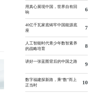
用真心展现中国，世界自有回
6
响
40亿千瓦家底铸牢中国能源底
7
座
人工智能时代青少年数智素养
8
的战略培育
讲好一张蓝图背后的中国之路
9
数字福建探新路，乘“数”而上
10
正当时