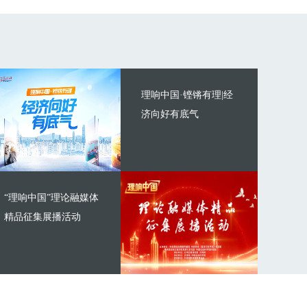
理响中国·铿锵有理|经
济向好有底气
“理响中国”理论融媒体
精品征集展播活动