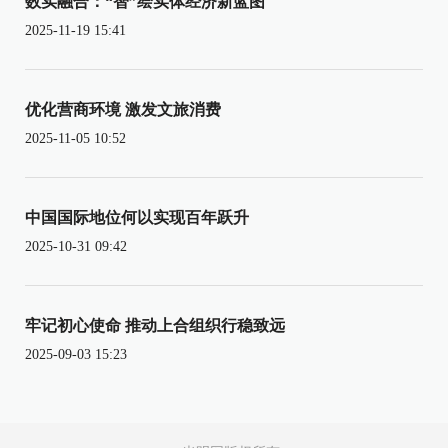
数实融合：“智”绘实体经济新蓝图
2025-11-19 15:41
优化营商环境 激发文旅消费
2025-11-05 10:52
中国国际地位何以实现百年跃升
2025-10-31 09:42
牢记初心使命 推动上合组织行稳致远
2025-09-03 15:23