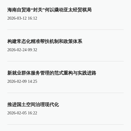
海南自贸港“封关”何以撬动亚太经贸棋局
2026-03-12 16:12
构建常态化精准帮扶机制和政策体系
2026-02-24 09:32
新就业群体服务管理的范式重构与实践进路
2026-02-09 14:25
推进国土空间治理现代化
2026-02-05 16:22