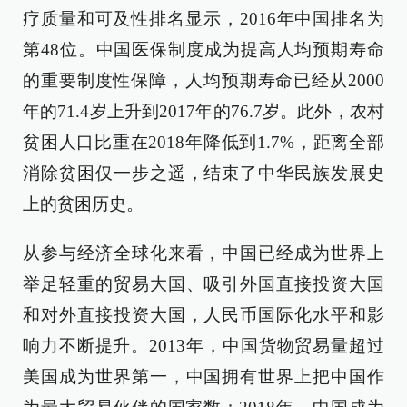
疗质量和可及性排名显示，2016年中国排名为
第48位。中国医保制度成为提高人均预期寿命
的重要制度性保障，人均预期寿命已经从2000
年的71.4岁上升到2017年的76.7岁。此外，农村
贫困人口比重在2018年降低到1.7%，距离全部
消除贫困仅一步之遥，结束了中华民族发展史
上的贫困历史。
从参与经济全球化来看，中国已经成为世界上
举足轻重的贸易大国、吸引外国直接投资大国
和对外直接投资大国，人民币国际化水平和影
响力不断提升。2013年，中国货物贸易量超过
美国成为世界第一，中国拥有世界上把中国作