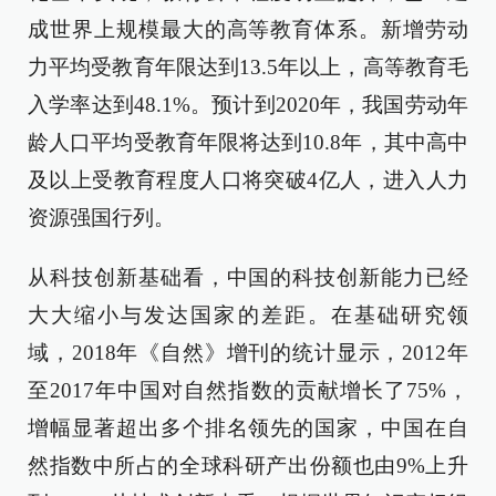
成世界上规模最大的高等教育体系。新增劳动
力平均受教育年限达到13.5年以上，高等教育毛
入学率达到48.1%。预计到2020年，我国劳动年
龄人口平均受教育年限将达到10.8年，其中高中
及以上受教育程度人口将突破4亿人，进入人力
资源强国行列。
从科技创新基础看，中国的科技创新能力已经
大大缩小与发达国家的差距。在基础研究领
域，2018年《自然》增刊的统计显示，2012年
至2017年中国对自然指数的贡献增长了75%，
增幅显著超出多个排名领先的国家，中国在自
然指数中所占的全球科研产出份额也由9%上升