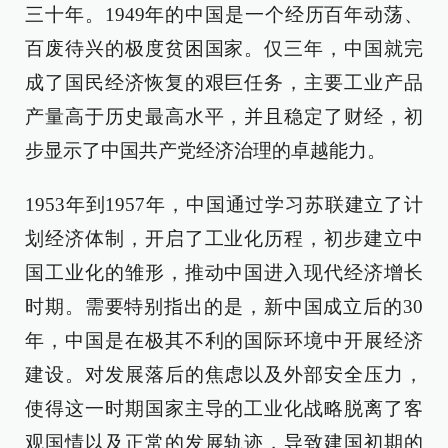
三十年。1949年的中国是一个经历百年动荡、
百废待兴的极度贫困国家。仅三年，中国就完
成了国民经济恢复的艰巨任务，主要工业产品
产量高于历史最高水平，并且稳定了财经，初
步显示了中国共产党经济治理的卓越能力。
1953年到1957年，中国通过学习苏联建立了计
划经济体制，开启了工业化历程，初步建立中
国工业化的雏形，推动中国进入现代经济增长
时期。需要特别指出的是，新中国成立后的30
年，中国是在极其不利的国际环境中开展经济
建设。对发展落后的焦虑以及外部安全压力，
使得这一时期国家主导的工业化战略脱离了客
观国情以及正常的发展轨迹，导致建国初期的