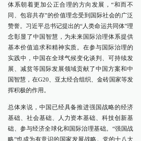
体系朝着更加公正合理的方向发展，“和而不
同、包容共存”的价值理念受到国际社会的广泛
赞誉。习近平总书记提出的“人类命运共同体”理
念彰显了中国智慧，为未来国际治理体系提供
基本价值追求和精神实质。在参与国际治理的
实践中，中国在全球气候变化谈判、可持续发
展、减贫等国际发展领域贡献了中国方案和中
国智慧，在G20、亚太经合组织、金砖国家等发
挥积极的作用。
总体来说，中国已经具备推进强国战略的经济
基础、社会基础、人力资本基础、科技创新基
础、参与经济全球化和国际治理基础。“强国战
略”也成为有意识的国家发展战略。党的十八大