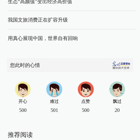
生态“高颜值”变出经济高价值
我国文旅消费正在扩容升级
用真心展现中国，世界自有回响
您此时的心情
开心
难过
点赞
飘过
500
501
500
20
推荐阅读