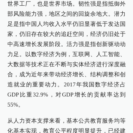
世界工厂，也是世界市场。韧性强是指抵御外
部风险能力强，地区之间的回旋余地大。潜力
足是指中国人均收入水平仍旧显著低于发达国
家，仍旧存在较大的追赶空间，经济仍旧处于
中高速增长发展阶段。活力强是指创新驱动动
力足。以数字经济为例，互联网、人工智能、
大数据等技术正在不断与实体经济进行深度融
合，成为近年来带动经济增长、结构调整和创
造就业的重要动力。2017年我国数字经济占
GDP比重32.9%，对GDP增长的贡献率达到
55%。
从人力资本支撑来看，基本公共教育服务均等
化基本实现，教育公平程度明显提升，已经建