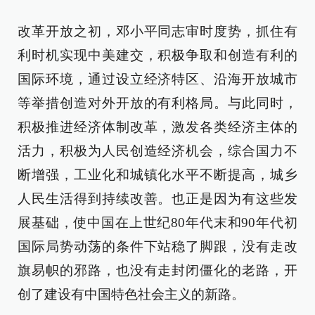
改革开放之初，邓小平同志审时度势，抓住有
利时机实现中美建交，积极争取和创造有利的
国际环境，通过设立经济特区、沿海开放城市
等举措创造对外开放的有利格局。与此同时，
积极推进经济体制改革，激发各类经济主体的
活力，积极为人民创造经济机会，综合国力不
断增强，工业化和城镇化水平不断提高，城乡
人民生活得到持续改善。也正是因为有这些发
展基础，使中国在上世纪80年代末和90年代初
国际局势动荡的条件下站稳了脚跟，没有走改
旗易帜的邪路，也没有走封闭僵化的老路，开
创了建设有中国特色社会主义的新路。