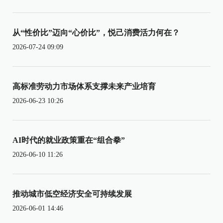
从“性价比”迈向“心价比”，悦己消费活力何在？
2026-07-24 09:09
高标准劳动力市场体系支撑未来产业培育
2026-06-23 10:26
AI时代的就业政策重在“组合拳”
2026-06-10 11:26
推动城市低空经济安全可持续发展
2026-06-01 14:46