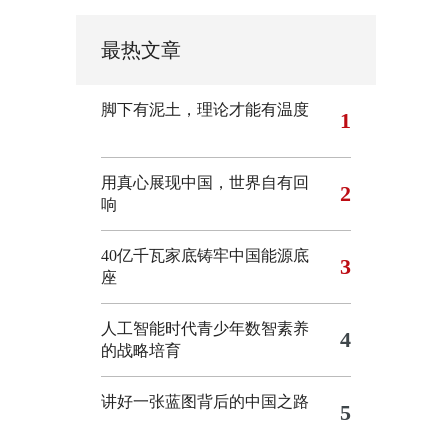
最热文章
脚下有泥土，理论才能有温度
1
用真心展现中国，世界自有回
2
响
40亿千瓦家底铸牢中国能源底
3
座
人工智能时代青少年数智素养
4
的战略培育
讲好一张蓝图背后的中国之路
5