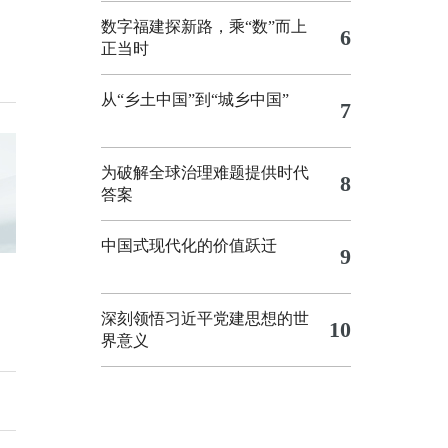
数字福建探新路，乘“数”而上
6
正当时
从“乡土中国”到“城乡中国”
7
为破解全球治理难题提供时代
8
答案
中国式现代化的价值跃迁
9
深刻领悟习近平党建思想的世
10
界意义