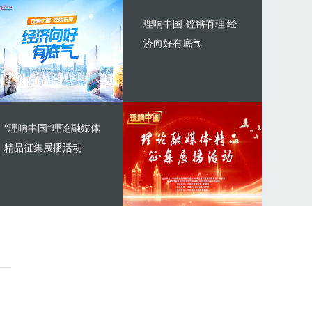
理响中国·铿锵有理|经
济向好有底气
“理响中国”理论融媒体
精品征集展播活动