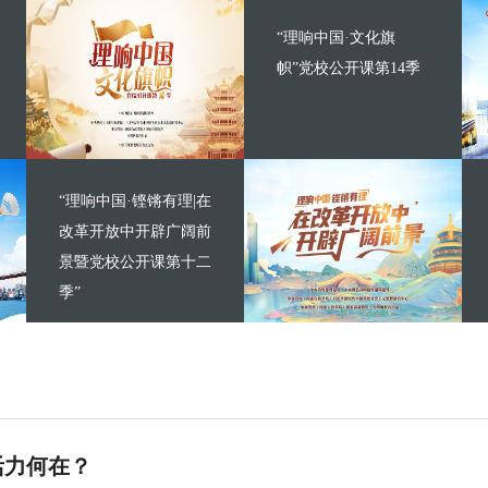
“理响中国·文化旗
帜”党校公开课第14季
“理响中国·铿锵有理|在
改革开放中开辟广阔前
景暨党校公开课第十二
季”
活力何在？