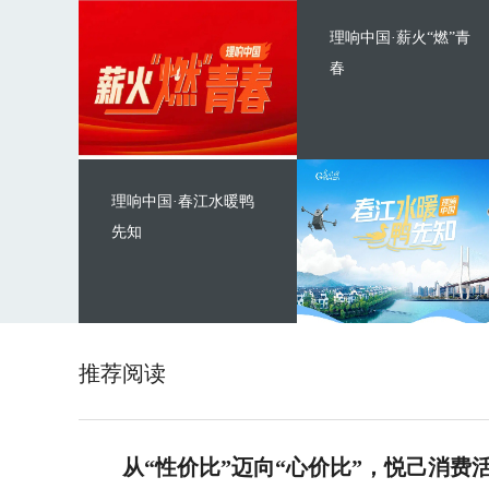
理响中国·薪火“燃”青
春
理响中国·春江水暖鸭
先知
推荐阅读
从“性价比”迈向“心价比”，悦己消费