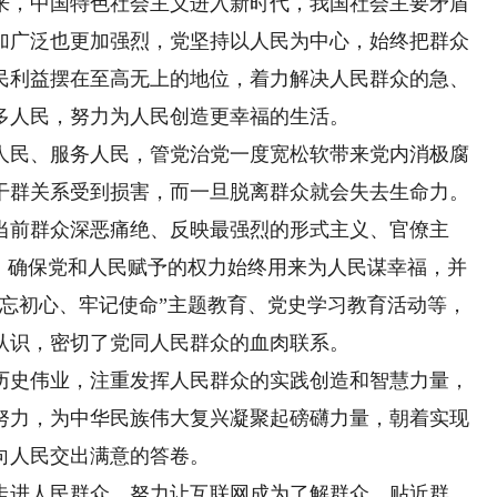
来，中国特色社会主义进入新时代，我国社会主要矛盾
加广泛也更加强烈，党坚持以人民为中心，始终把群众
民利益摆在至高无上的地位，着力解决人民群众的急、
多人民，努力为人民创造更幸福的生活。
民、服务人民，管党治党一度宽松软带来党内消极腐
干群关系受到损害，而一旦脱离群众就会失去生命力。
当前群众深恶痛绝、反映最强烈的形式主义、官僚主
起，确保党和人民赋予的权力始终用来为人民谋幸福，并
不忘初心、牢记使命”主题教育、党史学习教育活动等，
认识，密切了党同人民群众的血肉联系。
史伟业，注重发挥人民群众的实践创造和智慧力量，
努力，为中华民族伟大复兴凝聚起磅礴力量，朝着实现
向人民交出满意的答卷。
进人民群众，努力让互联网成为了解群众、贴近群