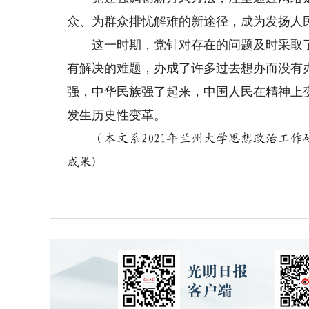
众、为群众排忧解难的新途径，成为发扬人
这一时期，党针对存在的问题及时采取了
有解决的难题，办成了许多过去想办而没有
强，中华民族强了起来，中国人民在精神上
发生历史性变革。
（本文系2021年兰州大学思想政治工作研究
成果)