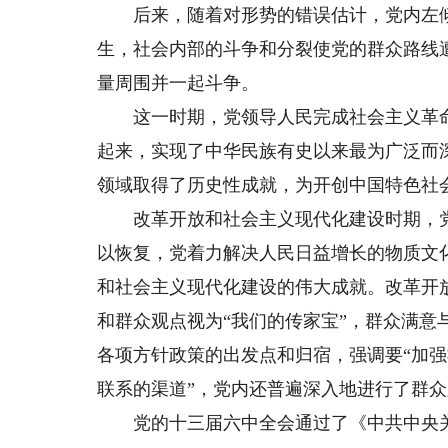
后来，随着对形势的错误估计，党内左倾思
生，社会内部的斗争和分裂使党的群众路线
量周围并一起斗争。
这一时期，党领导人民完成社会主义革命
起来，实现了中华民族有史以来最为广泛而
领域取得了历史性成就，为开创中国特色社
改革开放和社会主义现代化建设时期，党
以恢复，党着力解决人民日益增长的物质文
和社会主义现代化建设的伟大成就。改革开
和群众观点视为“我们的传家宝”，群众满
各项方针政策的出发点和归宿，强调要“加强
联系的渠道”，党内还普遍深入地进行了群
党的十三届六中全会通过了《中共中央关