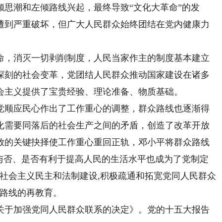
潮和左倾路线兴起，最终导致“文化大革命”的发
遭到严重破坏，但广大人民群众始终团结在党内健康力
，消灭一切剥削制度，人民当家作主的制度基本建立
深刻的社会变革，党团结人民群众推动国家建设在诸多
会主义提供了宝贵经验、理论准备、物质基础。
顺应民心作出了工作重心的调整，群众路线也逐渐得
化需要同落后的社会生产之间的矛盾，创造了改革开放
放的关键抉择使工作重心重回正轨，邓小平将群众路线
意与否、是否有利于提高人民的生活水平也成为了党制定
社会主义民主和法制建设,积极疏通和拓宽党同人民群众
众路线的再教育。
于加强党同人民群众联系的决定》。党的十五大报告