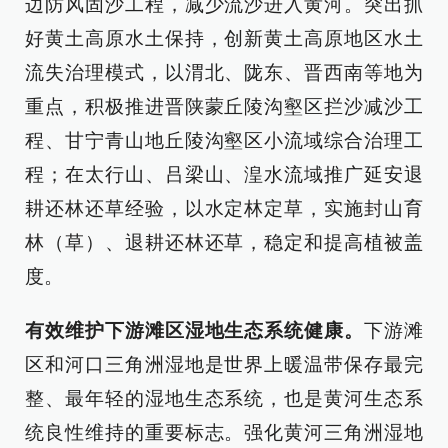
边防风固沙工程，减少流沙进入黄河。突出抓
好黄土高原水土保持，创新黄土高原地区水土
流失治理模式，以渭北、陇东、晋西南等地为
重点，积极推进晋陕蒙丘陵沟壑区拦沙减沙工
程、甘宁青山地丘陵沟壑区小流域综合治理工
程；在太行山、吕梁山、湟水流域推广延安退
耕还林还草经验，以水定林定草，实施封山育
林（草）、退耕还林还草，稳定和提高植被盖
度。
有效维护下游滩区湿地生态系统健康。
下游滩
区和河口三角洲湿地是世界上暖温带保存最完
整、最年轻的湿地生态系统，也是黄河生态系
统良性维持的重要标志。强化黄河三角洲湿地