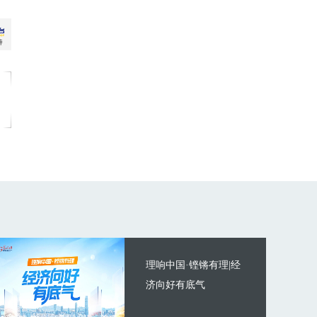
理响中国·铿锵有理|经
济向好有底气