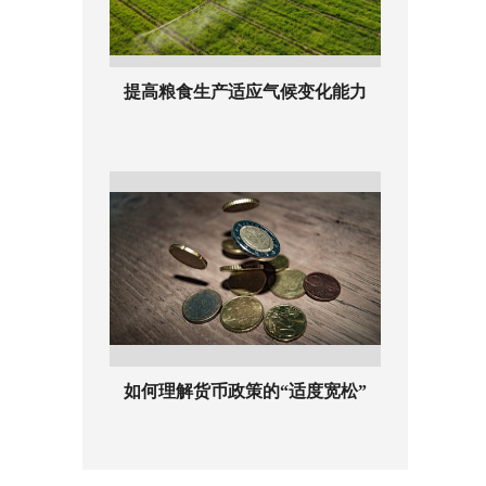
提高粮食生产适应气候变化能力
如何理解货币政策的“适度宽松”