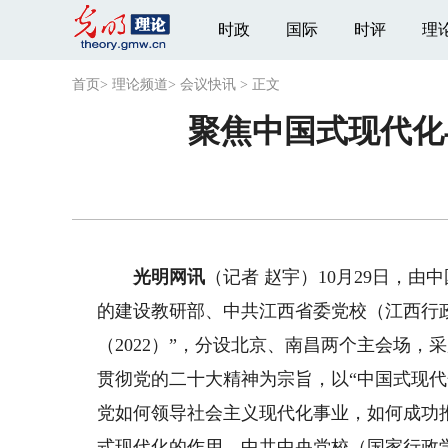
时政
国际
时评
理
首页
>
理论频道
>
会议快讯
>
正文
聚焦中国式现代化
光明网讯
（记者 赵宇）
10月29日，
的建设教研部、中共江西省委党校（江西行
（2022）”，分设北京、南昌两个主会场
贯彻党的二十大精神为宗旨，以“中国式现
党如何领导社会主义现代化事业，如何成功
式现代化的作用。中共中央党校（国家行政