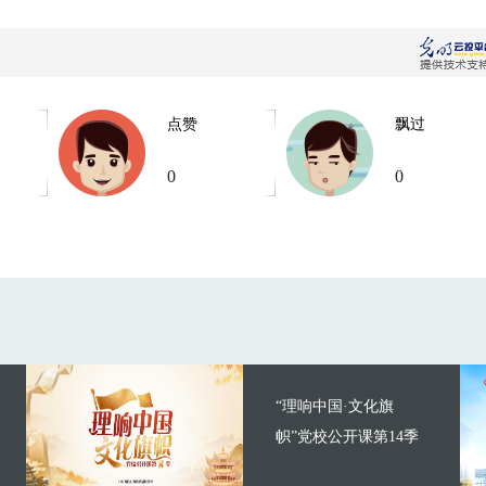
点赞
飘过
0
0
“理响中国·文化旗
帜”党校公开课第14季