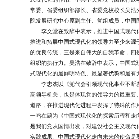
常委、省委组织部部长、省委党校校长吴浩
院发展研究中心原副主任、党组成员，中国
李文堂在致辞中表示，推进中国式现代化
推进和拓展中国式现代化的领导力至少来源
的优良传统，三是来自伟大的自我革命，四
组织的执行力。吴浩在致辞中表示，中国式
式现代化的最鲜明特色、最显著优势和最有
李忠杰以《党代会引领现代化事业不断发
高领导机关，也是体现党的领导力的最重要
道路，在推进现代化进程中发挥了特殊的作
一鸣在题为《中国式现代化的探索历程和走
是我们党从国情出发，对建设社会主义现代
实践成果。中国式现代化走向未来的使命是