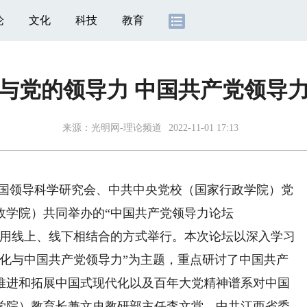
论
文化
科技
教育
与党的领导力 中国共产党领导力论
来源：
光明网-理论频道
2022-11-01 17:13
由中国领导科学研究会、中共中央党校（国家行政学院）党
政学院）共同举办的“中国共产党领导力论坛
，采用线上、线下相结合的方式举行。本次论坛以深入学习
代化与中国共产党领导力”为主题，重点研讨了中国共产
推进和拓展中国式现代化以及百年大党精神谱系对中国
学院）教育长兼文史教研部主任李文堂，中共江西省委