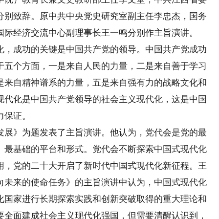
分别致辞。原中共中央党史研究室副主任李忠杰，国务
国际经济交流中心副理事长王一鸣分别作主旨演讲。
，成功的关键是中国共产党的领导。中国共产党成功
于五个方面，一是来自人民的力量，二是来自善于学习
是来自精神谱系的力量，五是来自强有力的战略文化和
现代化是中国共产党领导的社会主义现代化，这是中国
力保证。
展》为题发表了主旨演讲。他认为，党代会是党的最
、最基础的平台和形式。党代会不断探索中国式现代化
用，党的二十大开启了新时代中国式现代化新征程。王
向未来的使命任务》的主旨演讲中认为，中国式现代化
化国家进行长期探索实践和创新突破取得的重大理论和
要全面建成社会主义现代化强国，但需要清醒认识到，