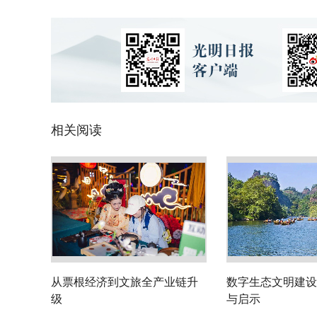
相关阅读
从票根经济到文旅全产业链升
数字生态文明建设
级
与启示