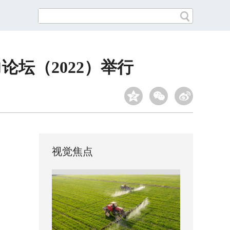
坛（2022）举行
视觉焦点