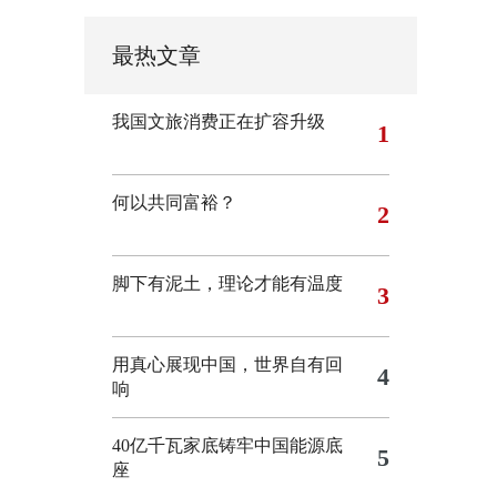
最热文章
我国文旅消费正在扩容升级
1
何以共同富裕？
2
脚下有泥土，理论才能有温度
3
用真心展现中国，世界自有回
4
响
40亿千瓦家底铸牢中国能源底
5
座