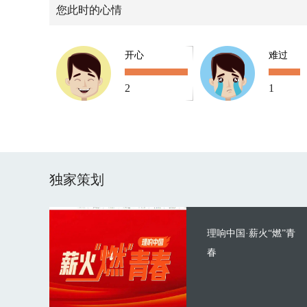
您此时的心情
开心
难过
2
1
独家策划
理响中国·薪火“燃”青
春