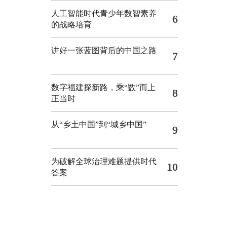
人工智能时代青少年数智素养
6
的战略培育
讲好一张蓝图背后的中国之路
7
数字福建探新路，乘“数”而上
8
正当时
从“乡土中国”到“城乡中国”
9
为破解全球治理难题提供时代
10
答案