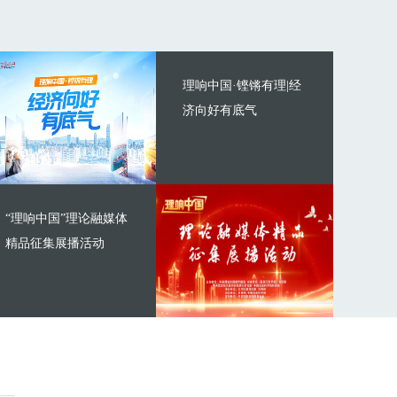
理响中国·铿锵有理|经
济向好有底气
“理响中国”理论融媒体
精品征集展播活动