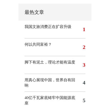
最热文章
我国文旅消费正在扩容升级
1
何以共同富裕？
2
脚下有泥土，理论才能有温度
3
用真心展现中国，世界自有回
4
响
40亿千瓦家底铸牢中国能源底
5
座