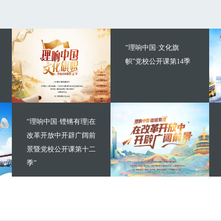
“理响中国·文化旗
帜”党校公开课第14季
“理响中国·铿锵有理|在
改革开放中开辟广阔前
景暨党校公开课第十二
季”