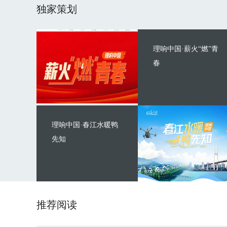
独家策划
理响中国·薪火“燃”青
春
理响中国·春江水暖鸭
先知
推荐阅读