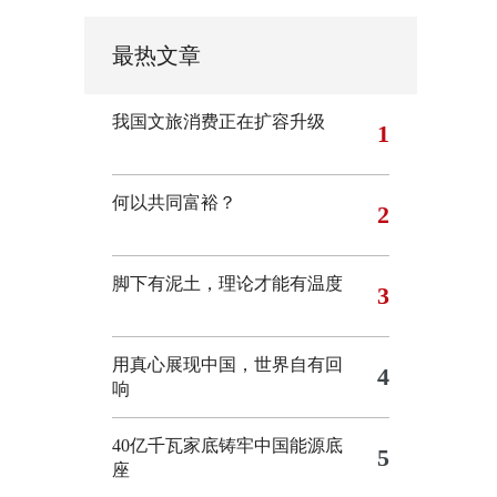
最热文章
我国文旅消费正在扩容升级
1
何以共同富裕？
2
脚下有泥土，理论才能有温度
3
用真心展现中国，世界自有回
4
响
40亿千瓦家底铸牢中国能源底
5
座