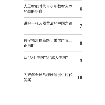
人工智能时代青少年数智素养
6
的战略培育
讲好一张蓝图背后的中国之路
7
数字福建探新路，乘“数”而上
8
正当时
从“乡土中国”到“城乡中国”
9
为破解全球治理难题提供时代
10
答案