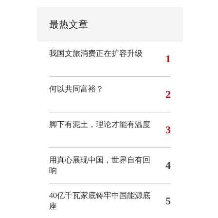
最热文章
我国文旅消费正在扩容升级
1
何以共同富裕？
2
脚下有泥土，理论才能有温度
3
用真心展现中国，世界自有回
4
响
40亿千瓦家底铸牢中国能源底
5
座