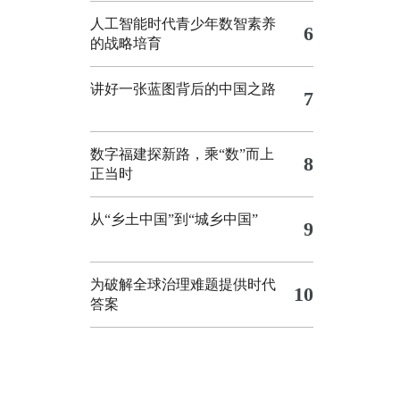
人工智能时代青少年数智素养
6
的战略培育
讲好一张蓝图背后的中国之路
7
数字福建探新路，乘“数”而上
8
正当时
从“乡土中国”到“城乡中国”
9
为破解全球治理难题提供时代
10
答案