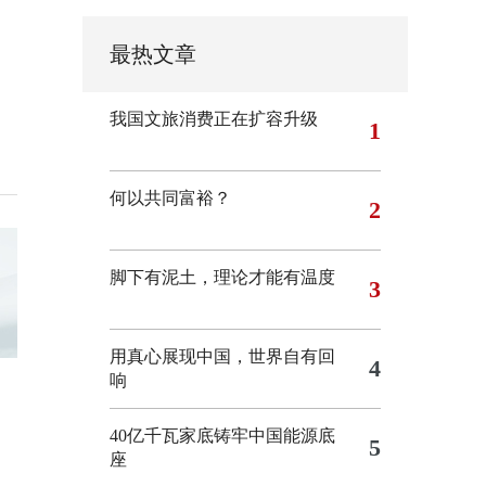
最热文章
我国文旅消费正在扩容升级
1
何以共同富裕？
2
脚下有泥土，理论才能有温度
3
用真心展现中国，世界自有回
4
响
40亿千瓦家底铸牢中国能源底
5
座