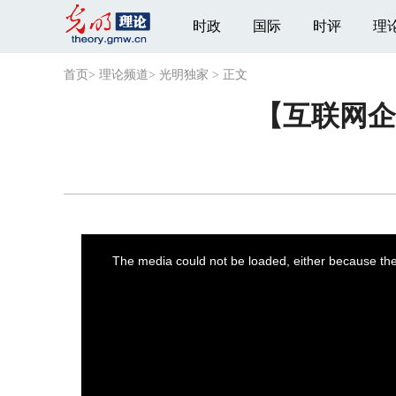
时政
国际
时评
理
首页
>
理论频道
>
光明独家
>
正文
【互联网企
This
is
a
The media could not be loaded, either because the 
modal
window.