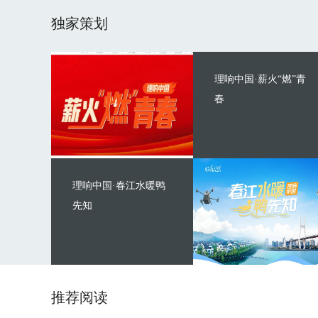
独家策划
理响中国·薪火“燃”青
春
理响中国·春江水暖鸭
先知
推荐阅读