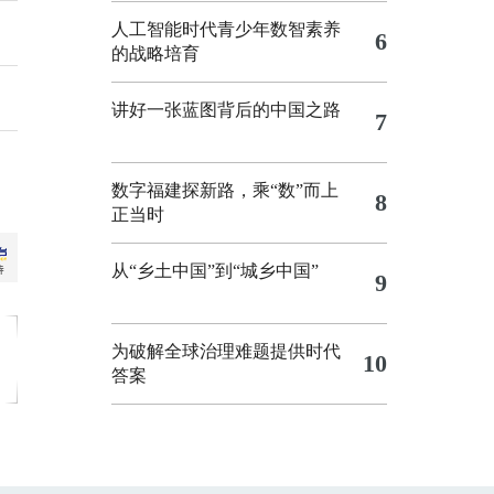
人工智能时代青少年数智素养
6
的战略培育
讲好一张蓝图背后的中国之路
7
数字福建探新路，乘“数”而上
8
正当时
从“乡土中国”到“城乡中国”
9
为破解全球治理难题提供时代
10
答案