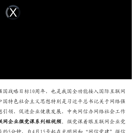
Video
Player
is
loading.
强国战略目标10周年，也是我国全功能接入国际互联网
代中国特色社会主义思想特别是习近平总书记关于网络强
想引领，促进企业健康发展，中央网信办网络社会工作
联网企业微党课系列短视频
。微党课着眼互联网企业党
长约5分钟，自4月15号起在光明网和“网信党建”微信