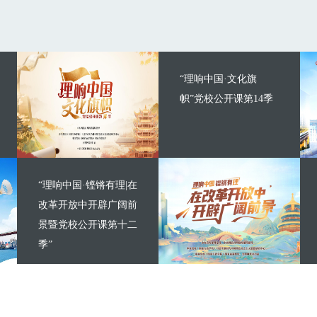
“理响中国·文化旗
帜”党校公开课第14季
“理响中国·铿锵有理|在
改革开放中开辟广阔前
景暨党校公开课第十二
季”