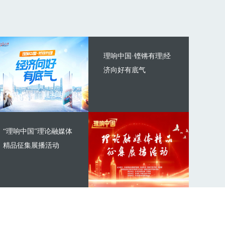
理响中国·铿锵有理|经
济向好有底气
“理响中国”理论融媒体
精品征集展播活动