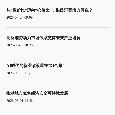
从“性价比”迈向“心价比”，悦己消费活力何在？
2026-07-24 09:09
高标准劳动力市场体系支撑未来产业培育
2026-06-23 10:26
AI时代的就业政策重在“组合拳”
2026-06-10 11:26
推动城市低空经济安全可持续发展
2026-06-01 14:46