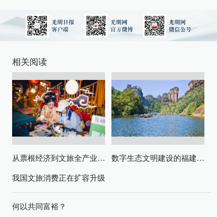
相关阅读
从票根经济到文旅全产业链升级
数字生态文明建设的福建路径与启示
我国文旅消费正在扩容升级
何以共同富裕？