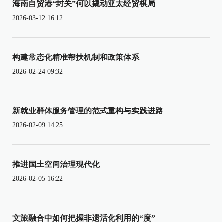
海南自贸港“封关”何以撬动亚太经贸棋局
2026-03-12 16:12
构建常态化精准帮扶机制和政策体系
2026-02-24 09:32
新就业群体服务管理的范式重构与实践进路
2026-02-09 14:25
推进国土空间治理现代化
2026-02-05 16:22
文旅融合中如何把握非遗活化利用的“度”