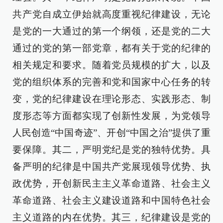
共产党自成立伊始就高度重视纪律建设，无论
是党的一大通过的第一个纲领，还是党的二大
通过的党的第一部党章，都有关于党的纪律的
相关规定和要求。随着党员规模的扩大，以及
党的组织体系的完善和党和国家中心任务的转
变，党的纪律建设在理论形态、实践形态、制
度形态等方面都实现了创新性发展，为党领导
人民创造“中国奇迹”、开创“中国之治”提供了重
要保障。其二，严明党纪是党的独特优势。具
备严明的纪律是中国共产党展现领导优势、执
政优势，开创新民主主义革命道路、社会主义
革命道路、社会主义建设道路和中国特色社会
主义道路的内在优势。其三，纪律建设是党的