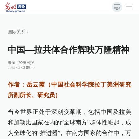
国际关系
>
中国—拉共体合作辉映万隆精神
来源：
经济日报
2025-05-03 09:40
作者：岳云霞（中国社会科学院拉丁美洲研究
所副所长、研究员）
当今世界正处于深刻变革期，包括中国及拉美
和加勒比国家在内的“全球南方”群体性崛起，成
为全球化的“推进器”。在南方国家的合作中，万