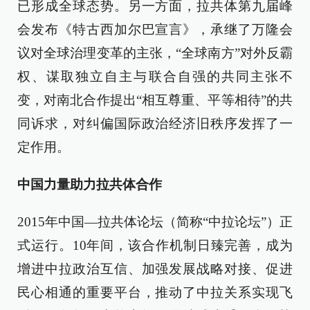
已形成全球态势。另一方面，拉共体第九届峰
会发布《特古西加尔巴宣言》，承继了万隆会
议对全球治理变革的主张，“全球南方”对外反霸
权、谋取独立自主与联合自强的共同主张不
变，对南北合作提出“相互尊重、平等相待”的共
同诉求，对纠偏国际政治经济旧秩序发挥了一
定作用。
中国力量助力拉共体合作
2015年中国—拉共体论坛（简称“中拉论坛”）正
式运行。10年间，该合作机制日臻完善，成为
增进中拉政治互信、加强发展战略对接、促进
民心相通的重要平台，推动了中拉关系实现飞