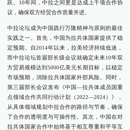
跃。10年间，中拉之间更是达成上千项合作协
议，确保双方经贸合作质量并进。
中拉论坛成为中国践行万隆精神与原则的最佳
实践之一。首先，中国为拉共体国家提供了稳
定预期。自2014年以来，拉美经济持续低迷，
而中拉论坛首届部长级会议就确定未来10年双
方贸易规模达到5000亿美元长期目标，以稳定
市场预期，消除拉共体国家外部风险。同时，
第三届部长会议发布《中国—拉共体成员国重
点领域合作共同行动计划（2022—2024）》，
从具体领域规划中拉合作的路径与节奏，确保
了合作的透明度与可操作性。其次，中国在对
拉共体国家合作中始终基于相互尊重和平等互