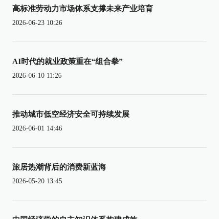
高标准劳动力市场体系支撑未来产业培育
2026-06-23 10:26
AI时代的就业政策重在“组合拳”
2026-06-10 11:26
推动城市低空经济安全可持续发展
2026-06-01 14:46
旅居热潮背后的消费新蓝海
2026-05-20 13:45