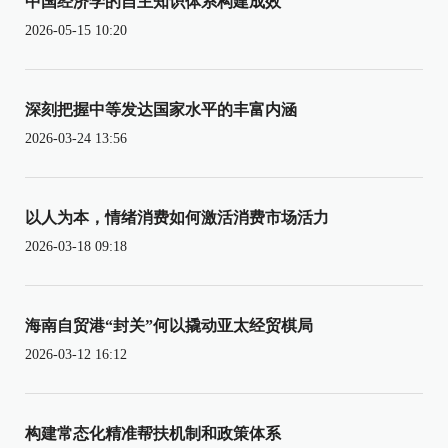
中国经济学的自主知识体系构建成效
2026-05-15 10:20
深刻把握中等发达国家水平的丰富内涵
2026-03-24 13:56
以人为本，情绪消费如何激活消费市场活力
2026-03-18 09:18
海南自贸港“封关”何以撬动亚太经贸棋局
2026-03-12 16:12
构建常态化精准帮扶机制和政策体系