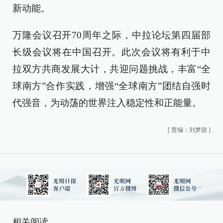
新动能。
万隆会议召开70周年之际，中拉论坛第四届部
长级会议将在中国召开。此次会议将有利于中
拉双方共商发展大计，共迎问题挑战，丰富“全
球南方”合作实践，增强“全球南方”团结自强时
代强音，为动荡的世界注入稳定性和正能量。
[
责编：刘梦甜
]
相关阅读