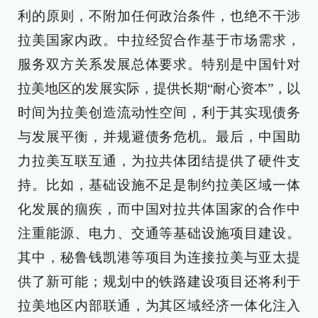
利的原则，不附加任何政治条件，也绝不干涉
拉美国家内政。中拉经贸合作基于市场需求，
服务双方关系发展总体要求。特别是中国针对
拉美地区的发展实际，提供长期“耐心资本”，以
时间为拉美创造流动性空间，利于其实现债务
与发展平衡，并规避债务危机。最后，中国助
力拉美互联互通，为拉共体团结提供了硬件支
持。比如，基础设施不足是制约拉美区域一体
化发展的痼疾，而中国对拉共体国家的合作中
注重能源、电力、交通等基础设施项目建设。
其中，秘鲁钱凯港等项目为连接拉美与亚太提
供了新可能；规划中的铁路建设项目还将利于
拉美地区内部联通，为其区域经济一体化注入