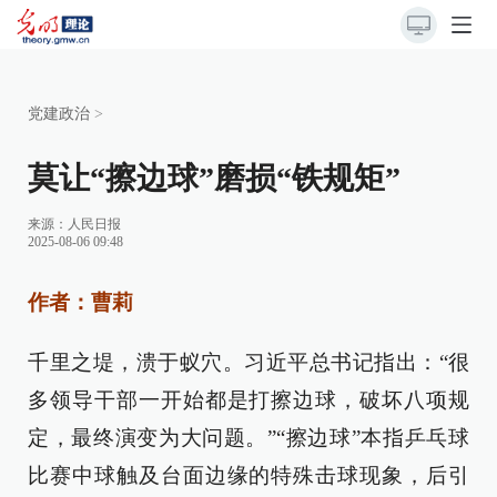
党建政治
>
莫让“擦边球”磨损“铁规矩”
来源：
人民日报
2025-08-06 09:48
作者：曹莉
千里之堤，溃于蚁穴。习近平总书记指出：“很
多领导干部一开始都是打擦边球，破坏八项规
定，最终演变为大问题。”“擦边球”本指乒乓球
比赛中球触及台面边缘的特殊击球现象，后引