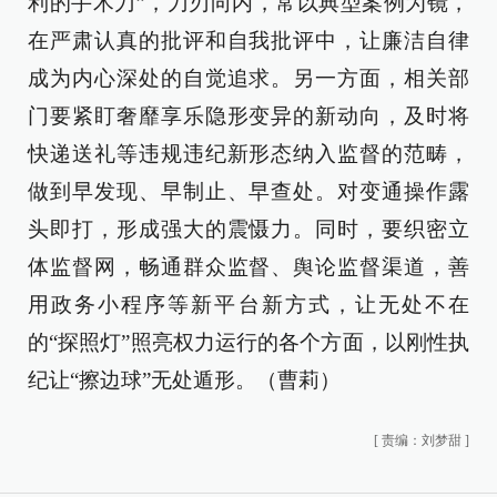
利的手术刀”，刀刃向内，常以典型案例为镜，
在严肃认真的批评和自我批评中，让廉洁自律
成为内心深处的自觉追求。另一方面，相关部
门要紧盯奢靡享乐隐形变异的新动向，及时将
快递送礼等违规违纪新形态纳入监督的范畴，
做到早发现、早制止、早查处。对变通操作露
头即打，形成强大的震慑力。同时，要织密立
体监督网，畅通群众监督、舆论监督渠道，善
用政务小程序等新平台新方式，让无处不在
的“探照灯”照亮权力运行的各个方面，以刚性执
纪让“擦边球”无处遁形。（曹莉）
[
责编：刘梦甜
]