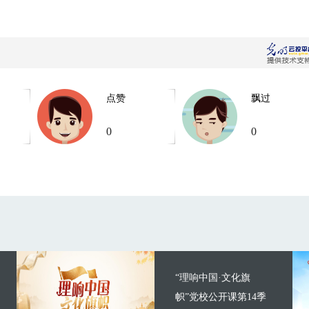
点赞
飘过
0
0
“理响中国·文化旗
帜”党校公开课第14季