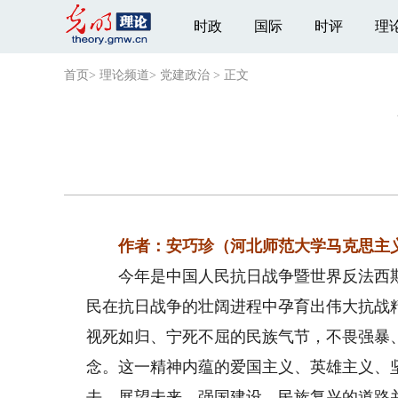
时政
国际
时评
理
首页
>
理论频道
>
党建政治
>
正文
作者：安巧珍（河北师范大学马克思主
今年是中国人民抗日战争暨世界反法西斯战
民在抗日战争的壮阔进程中孕育出伟大抗战
视死如归、宁死不屈的民族气节，不畏强暴
念。这一精神内蕴的爱国主义、英雄主义、
去，展望未来，强国建设、民族复兴的道路