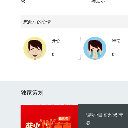
级
与启示
您此时的心情
开心
难过
0
0
独家策划
理响中国·薪火“燃”青
春