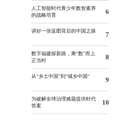
人工智能时代青少年数智素养
6
的战略培育
讲好一张蓝图背后的中国之路
7
数字福建探新路，乘“数”而上
8
正当时
从“乡土中国”到“城乡中国”
9
为破解全球治理难题提供时代
10
答案