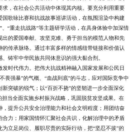
要求，在社会公共活动中体现其内核。要充分利用重要
爱国歌咏比赛和抗战故事巡讲活动，在氛围渲染中构建
”、“重走抗战路”等主题研学活动，在具身体验中加深情
现出的爱国奉献、攻坚克难、勇于担当的模范人物和先
神的传承脉络。通过丰富多样的情感纽带链接和价值认
感、铸牢中华民族共同体意识的强大黏合剂。
发时代伟力。把伟大抗战精神融入国家发展和公民日
不畏强暴”的气概、“血战到底”的斗志，应对国际竞争中
创新突破的锐气；以“百折不挠”的坚韧进一步全面深化
”的担当全面实施乡村振兴战略，巩固脱贫攻坚成果。在
神，提升公共安全治理能力和社会文明程度；用团结奋
治合力；用家国情怀汇聚社会共识，化解治理中的矛盾
化为立足岗位、履职尽责的实际行动，把“坚忍不拔”的