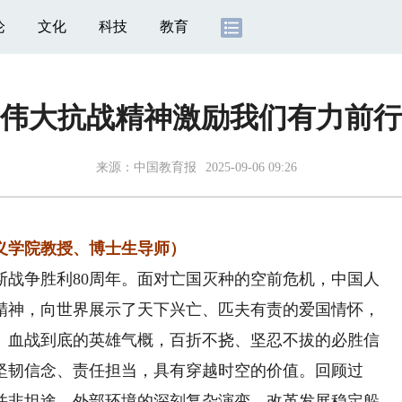
论
文化
科技
教育
伟大抗战精神激励我们有力前行
来源：
中国教育报
2025-09-06 09:26
义学院教授、博士生导师）
争胜利80周年。面对亡国灭种的空前危机，中国人
精神，向世界展示了天下兴亡、匹夫有责的爱国情怀，
、血战到底的英雄气概，百折不挠、坚忍不拔的必胜信
坚韧信念、责任担当，具有穿越时空的价值。回顾过
并非坦途，外部环境的深刻复杂演变、改革发展稳定躲