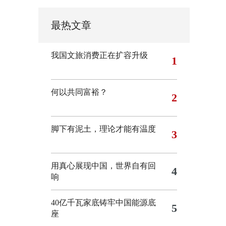
最热文章
我国文旅消费正在扩容升级
1
何以共同富裕？
2
脚下有泥土，理论才能有温度
3
用真心展现中国，世界自有回
4
响
40亿千瓦家底铸牢中国能源底
5
座