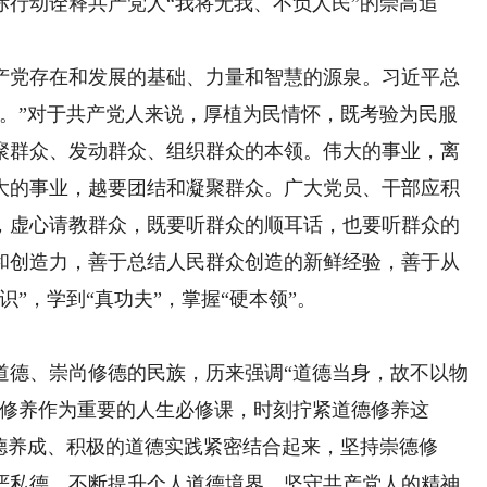
行动诠释共产党人“我将无我、不负人民”的崇高追
党存在和发展的基础、力量和智慧的源泉。习近平总
成。”对于共产党人来说，厚植为民情怀，既考验为民服
聚群众、发动群众、组织群众的本领。伟大的事业，离
大的事业，越要团结和凝聚群众。广大党员、干部应积
，虚心请教群众，既要听群众的顺耳话，也要听群众的
和创造力，善于总结人民群众创造的新鲜经验，善于从
”，学到“真功夫”，掌握“硬本领”。
德、崇尚修德的民族，历来强调“道德当身，故不以物
德修养作为重要的人生必修课，时刻拧紧道德修养这
德养成、积极的道德实践紧密结合起来，坚持崇德修
严私德，不断提升个人道德境界，坚守共产党人的精神