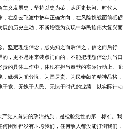
会主义发展史，坚持以史为鉴，从历史长河、时代大
律，在乱云飞渡中把牢正确方向，在风险挑战面前砥砺
发展的历史主动，不断增强为实现中华民族伟大复兴而
。坚定理想信念，必先知之而后信之，信之而后行
唱的，更不是用来装点门面的，不能把理想信念只当口
尽责的具体工作中，体现在担当奉献的实际行动上。党
魂，砥砺为党分忧、为国尽责、为民奉献的精神品格，
愧于党、无愧于人民、无愧于时代的业绩，以实际行动
产党人首要的政治品质，是检验党性的第一标准。我
任何困难都没有压垮我们，任何敌人都没能打倒我们，