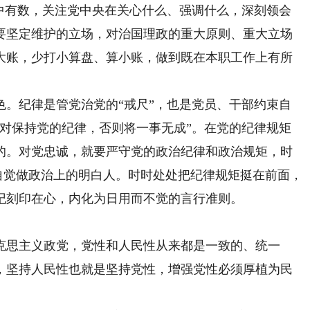
心中有数，关注党中央在关心什么、强调什么，深刻领会
要坚定维护的立场，对治国理政的重大原则、重大立场
大账，少打小算盘、算小账，做到既在本职工作上有所
纪律是管党治党的“戒尺”，也是党员、干部约束自
绝对保持党的纪律，否则将一事无成”。在党的纪律规矩
的。对党忠诚，就要严守党的政治纪律和政治规矩，时
，自觉做政治上的明白人。时时处处把纪律规矩挺在前面，
纪刻印在心，内化为日用而不觉的言行准则。
思主义政党，党性和人民性从来都是一致的、统一
，坚持人民性也就是坚持党性，增强党性必须厚植为民