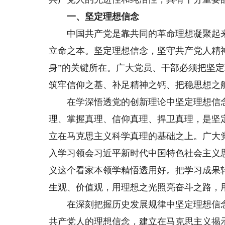
一、坚定理想信念
中国共产党是靠共同的革命理想凝聚起来
立命之本。坚定理想信念，坚守共产党人精
身”的关键所在。广大党员、干部必须把坚定
筑牢信仰之基、补足精神之钙、把稳思想之
在学深悟透党的创新理论中坚定理想信念
理、掌握真理、信仰真理、捍卫真理，是坚
立在马克思主义科学真理的基础之上。广大
入学习领会习近平新时代中国特色社会主义
义这个看家本领学精悟透用好。把学习成果
生观、价值观，用理想之光照亮奋斗之路，
在深刻把握历史发展规律中坚定理想信念
共产党人的理想信念，建立在马克思主义揭