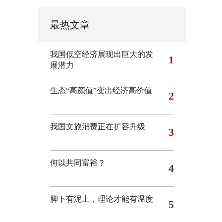
最热文章
我国低空经济展现出巨大的发
1
展潜力
生态“高颜值”变出经济高价值
2
我国文旅消费正在扩容升级
3
何以共同富裕？
4
脚下有泥土，理论才能有温度
5