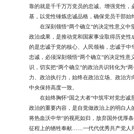
靠的就是千千万万党员的忠诚。增强党性，
基，以党性锤炼忠诚品格，确保党员干部始
在深刻领悟“两个确立”的决定性意义中坚
政治成果，是推动党和国家事业取得历史性
的是忠诚于党的核心、人民领袖，忠诚于中
忠诚，必须深刻领悟“两个确立”的决定性
识，切实把“两个确立”的政治共识转化为“
力、政治执行力，始终在政治立场、政治方
中央保持高度一致。
在始终胸怀“国之大者”中筑牢对党忠诚意
政治的重要内容，是自觉做政治上的明白人
将热血沃中华”的视死如归，放弃国外优厚
征程上的牺牲奉献……一代代优秀共产党人