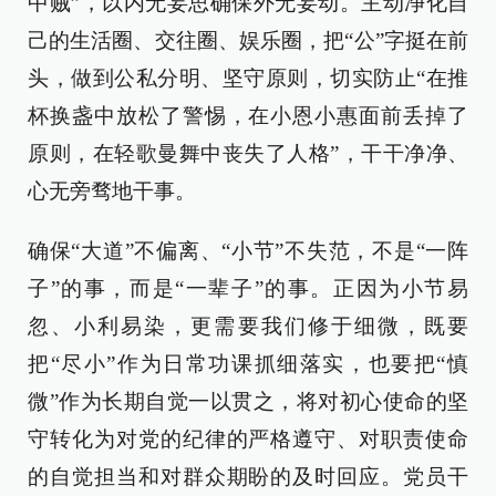
中贼”，以内无妄思确保外无妄动。主动净化自
己的生活圈、交往圈、娱乐圈，把“公”字挺在前
头，做到公私分明、坚守原则，切实防止“在推
杯换盏中放松了警惕，在小恩小惠面前丢掉了
原则，在轻歌曼舞中丧失了人格”，干干净净、
心无旁骛地干事。
确保“大道”不偏离、“小节”不失范，不是“一阵
子”的事，而是“一辈子”的事。正因为小节易
忽、小利易染，更需要我们修于细微，既要
把“尽小”作为日常功课抓细落实，也要把“慎
微”作为长期自觉一以贯之，将对初心使命的坚
守转化为对党的纪律的严格遵守、对职责使命
的自觉担当和对群众期盼的及时回应。党员干