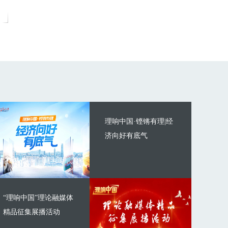
理响中国·铿锵有理|经
济向好有底气
“理响中国”理论融媒体
精品征集展播活动