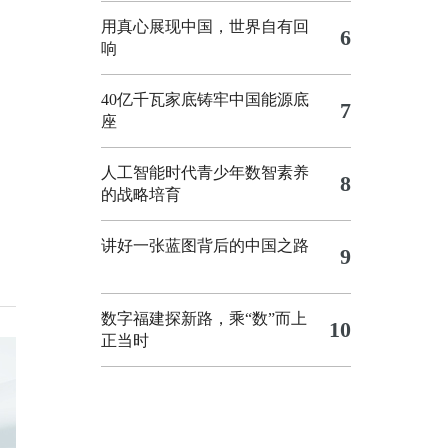
用真心展现中国，世界自有回
6
响
40亿千瓦家底铸牢中国能源底
7
座
人工智能时代青少年数智素养
8
的战略培育
讲好一张蓝图背后的中国之路
9
数字福建探新路，乘“数”而上
10
正当时