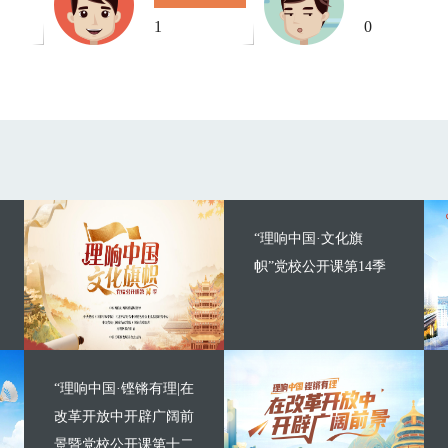
1
0
“理响中国·文化旗
帜”党校公开课第14季
“理响中国·铿锵有理|在
改革开放中开辟广阔前
景暨党校公开课第十二