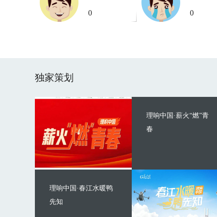
0
0
独家策划
理响中国·薪火“燃”青
春
理响中国·春江水暖鸭
先知