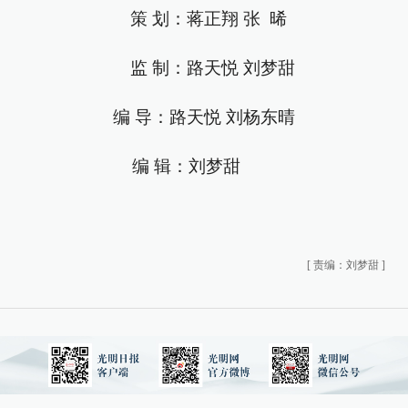
策 划：蒋正翔 张 晞
监 制：路天悦 刘梦甜
编 导：路天悦 刘杨东晴
编 辑：刘梦甜
[
责编：刘梦甜
]