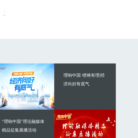
理响中国·铿锵有理|经
济向好有底气
“理响中国”理论融媒体
精品征集展播活动