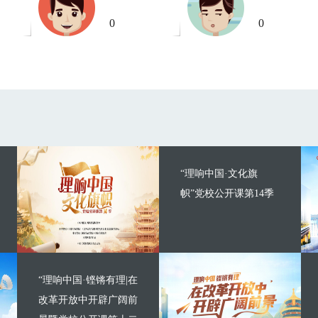
0
0
“理响中国·文化旗
帜”党校公开课第14季
“理响中国·铿锵有理|在
改革开放中开辟广阔前