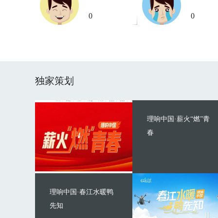
0
0
独家策划
理响中国·薪火“燃”青
春
理响中国·春江水暖鸭
先知