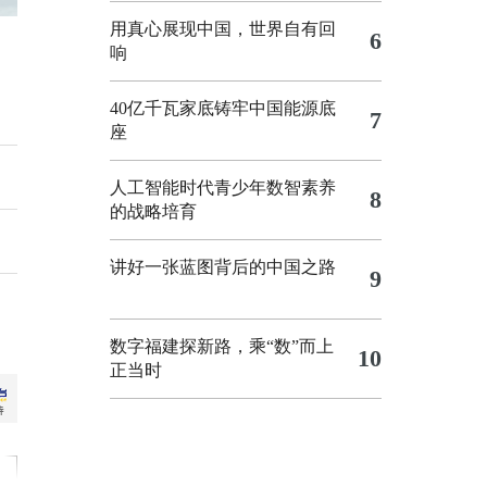
用真心展现中国，世界自有回
6
响
40亿千瓦家底铸牢中国能源底
7
座
人工智能时代青少年数智素养
8
的战略培育
讲好一张蓝图背后的中国之路
9
数字福建探新路，乘“数”而上
10
正当时