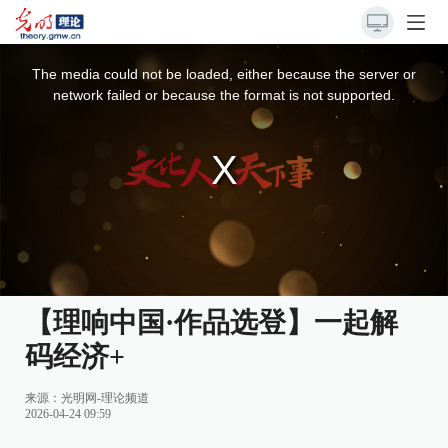
This
is
a
The media could not be loaded, either because the server or
modal
window.
network failed or because the format is not supported.
【理响中国·作品选登】一起解
码经济+
来源：
光明网-理论频道
2026-04-24 09:59