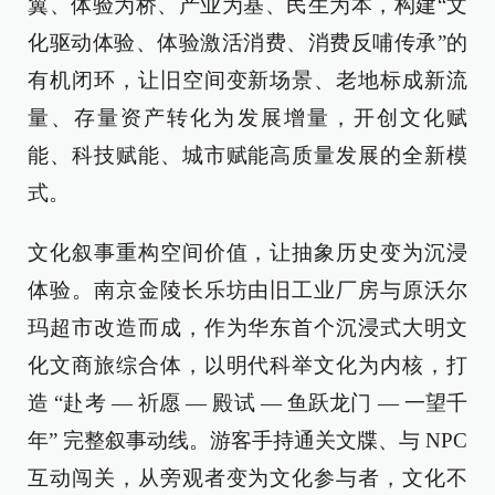
翼、体验为桥、产业为基、民生为本，构建“文
化驱动体验、体验激活消费、消费反哺传承”的
有机闭环，让旧空间变新场景、老地标成新流
量、存量资产转化为发展增量，开创文化赋
能、科技赋能、城市赋能高质量发展的全新模
式。
文化叙事重构空间价值，让抽象历史变为沉浸
体验。南京金陵长乐坊由旧工业厂房与原沃尔
玛超市改造而成，作为华东首个沉浸式大明文
化文商旅综合体，以明代科举文化为内核，打
造 “赴考 — 祈愿 — 殿试 — 鱼跃龙门 — 一望千
年” 完整叙事动线。游客手持通关文牒、与 NPC
互动闯关，从旁观者变为文化参与者，文化不