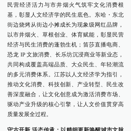
民营经济活力与市井烟火气筑牢文化消费根
基，彰显人文经济学的民生底色。东哈・东北
街边烧烤从街边小摊成长为现象级网红品牌，
以市井烟火、草根创业、体育赋能，彰显民营
经济与民生消费的蓬勃生机；笛莎直播电商、
恐龙 IP 文旅消费、长乐坊沉浸商业等新业态，
共同构成覆盖高端品质、大众民生、年轻潮流
的多元消费体系。江苏以人文经济学为指引，
推动文化消费、科技创新、产业转型、民生改
善深度融合，让文化创意成为激活消费市场、
驱动产业升级的核心引擎，让人文价值贯穿高
质量发展全过程。
守古开新 活态传承：以精细更新唤醒城市文脉