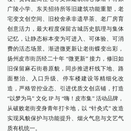
广陵小学、东关招待所等旧建筑功能重塑，老
宅变文创空间、旧校舍承非遗早茶、老厂房育
创意活力，最大程度保留古城历史肌理与集体
记忆，让静态标本变为可进入、可体验、可消
费的活态场景。渐进微更新让老街蝶变出彩，
扬州皮市街历经二十年 “微更新” 接力，修旧如
旧保留麻石街巷原貌，同步推进杆线下地、路
面整治、入口升级、停车楼建设等精细化改
造，严格管控业态、引进优质文创店铺，打造
“以梦为马” 文化 IP 与 “嗨！皮市集” 活动品牌，
从破败老街变身青年打卡地，以 “针灸式” 改造
实现风貌保护与功能提升、烟火气息与文艺气
质有机统一。