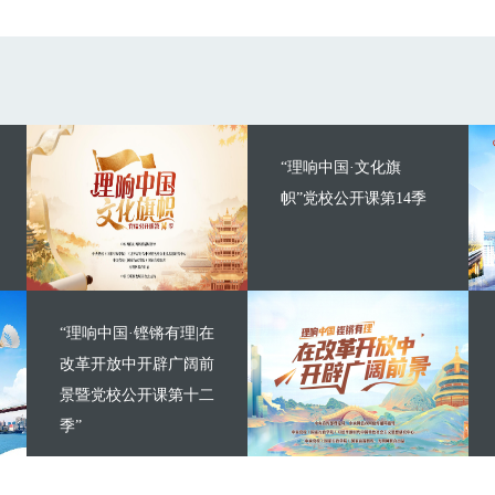
“理响中国·文化旗
帜”党校公开课第14季
“理响中国·铿锵有理|在
改革开放中开辟广阔前
景暨党校公开课第十二
季”