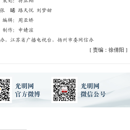
划：蒋正翔
 晞 路天悦 刘梦甜
辑：周亚娇
作：申婧渲
，江苏省广播电视台，扬州市委网信办
[
责编：徐倩阳
]