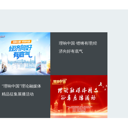
理响中国·铿锵有理|经
济向好有底气
“理响中国”理论融媒体
精品征集展播活动