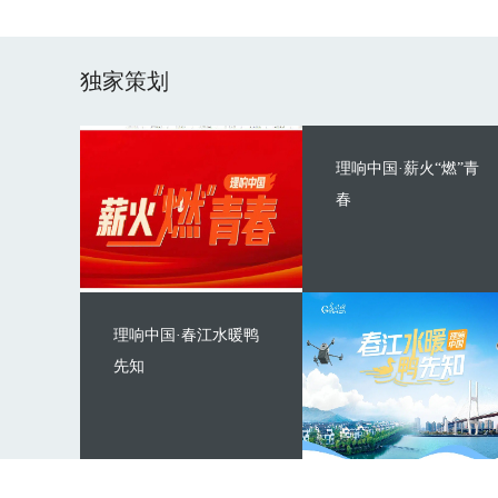
独家策划
理响中国·薪火“燃”青
春
理响中国·春江水暖鸭
先知