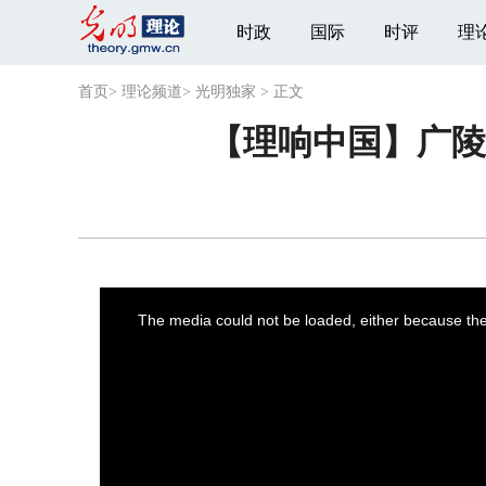
时政
国际
时评
理
首页
>
理论频道
>
光明独家
>
正文
【理响中国】广陵
This
is
a
The media could not be loaded, either because the 
modal
window.