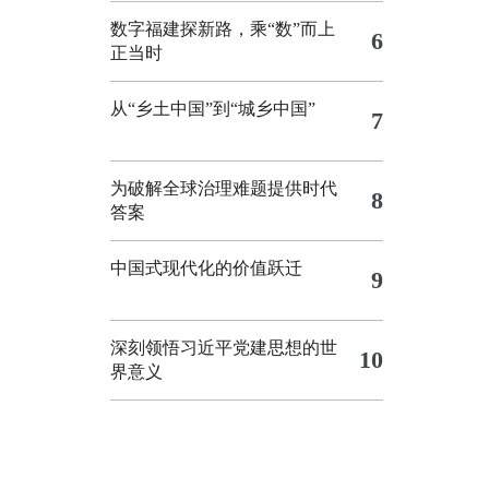
数字福建探新路，乘“数”而上
6
正当时
从“乡土中国”到“城乡中国”
7
为破解全球治理难题提供时代
8
答案
中国式现代化的价值跃迁
9
深刻领悟习近平党建思想的世
10
界意义