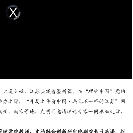
Video
Player
is
loading.
；大道如砥，江苏实践着墨新篇。在“理响中国”党的
举办之际，“开局之年看中国·遇见不一样的江苏”网
扬州、南京等地，光明网邀请理论专家一同参加走访，
管理学院教师、文旅融合创新研究院副院长刁基诺
，探