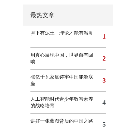
最热文章
脚下有泥土，理论才能有温度
1
用真心展现中国，世界自有回
2
响
40亿千瓦家底铸牢中国能源底
3
座
人工智能时代青少年数智素养
4
的战略培育
讲好一张蓝图背后的中国之路
5