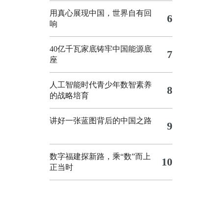
用真心展现中国，世界自有回
6
响
40亿千瓦家底铸牢中国能源底
7
座
人工智能时代青少年数智素养
8
的战略培育
讲好一张蓝图背后的中国之路
9
数字福建探新路，乘“数”而上
10
正当时