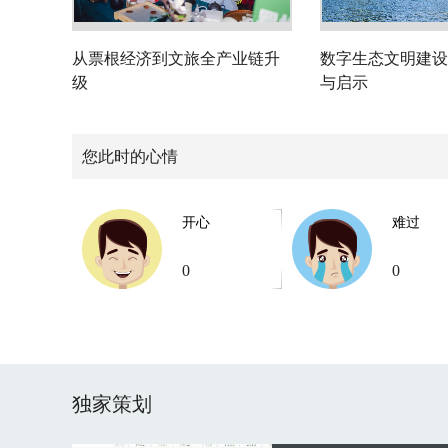
从票根经济到文旅全产业链升
数字生态文明建设
级
与启示
您此时的心情
开心
难过
0
0
独家策划