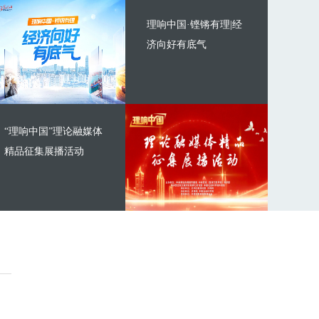
理响中国·铿锵有理|经
济向好有底气
“理响中国”理论融媒体
精品征集展播活动