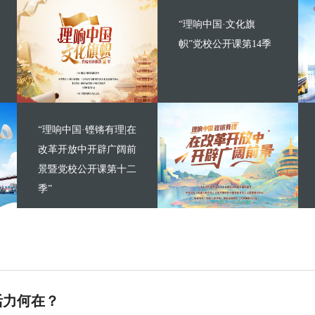
“理响中国·文化旗
帜”党校公开课第14季
“理响中国·铿锵有理|在
改革开放中开辟广阔前
景暨党校公开课第十二
季”
活力何在？