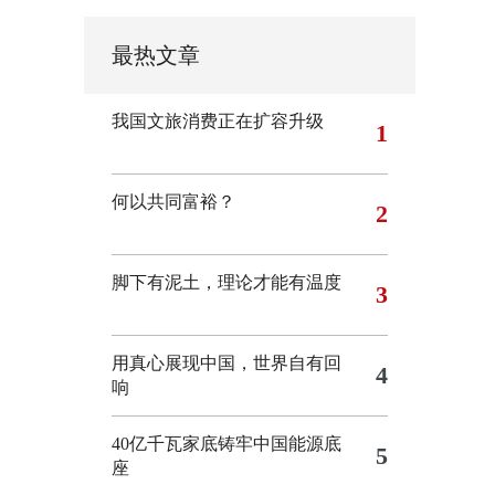
最热文章
我国文旅消费正在扩容升级
1
何以共同富裕？
2
脚下有泥土，理论才能有温度
3
用真心展现中国，世界自有回
4
响
40亿千瓦家底铸牢中国能源底
5
座