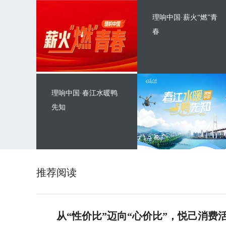
理响中国·薪火“燃”青
春
理响中国·春江水暖鸭
先知
推荐阅读
从“性价比”迈向“心价比”，悦己消费