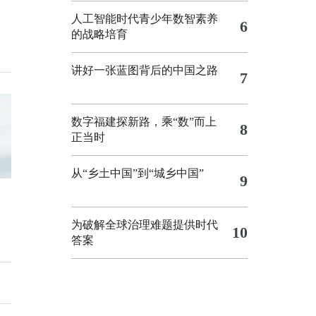
人工智能时代青少年数智素养
6
的战略培育
讲好一张蓝图背后的中国之路
7
数字福建探新路，乘“数”而上
8
正当时
从“乡土中国”到“城乡中国”
9
为破解全球治理难题提供时代
10
答案