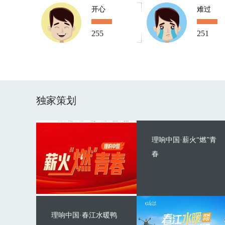
开心
难过
255
251
独家策划
理响中国·薪火“燃”青
春
理响中国·春江水暖鸭