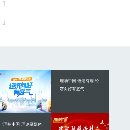
理响中国·铿锵有理|经
济向好有底气
“理响中国”理论融媒体