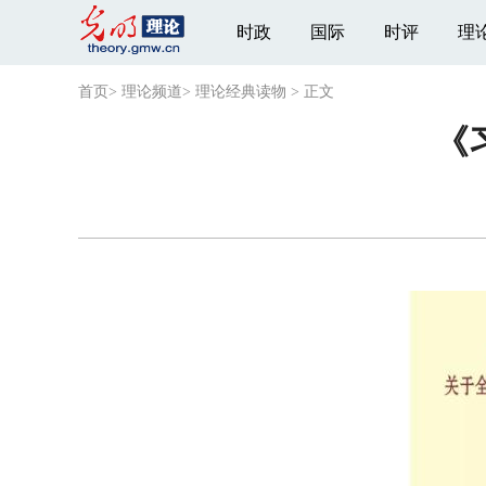
时政
国际
时评
理
首页
>
理论频道
>
理论经典读物
>
正文
《