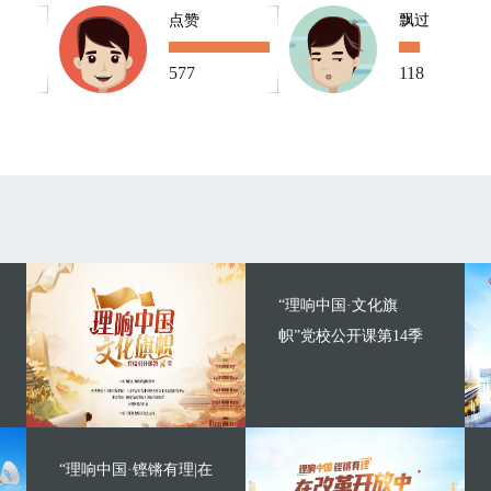
点赞
飘过
577
118
“理响中国·文化旗
帜”党校公开课第14季
“理响中国·铿锵有理|在