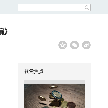
编》
视觉焦点