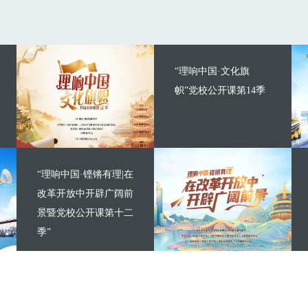
“理响中国·文化旗
帜”党校公开课第14季
“理响中国·铿锵有理|在
改革开放中开辟广阔前
景暨党校公开课第十二
季”