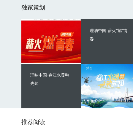
独家策划
理响中国·薪火“燃”青
春
理响中国·春江水暖鸭
先知
推荐阅读