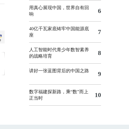
用真心展现中国，世界自有回
6
响
40亿千瓦家底铸牢中国能源底
7
座
人工智能时代青少年数智素养
8
的战略培育
讲好一张蓝图背后的中国之路
9
数字福建探新路，乘“数”而上
10
正当时